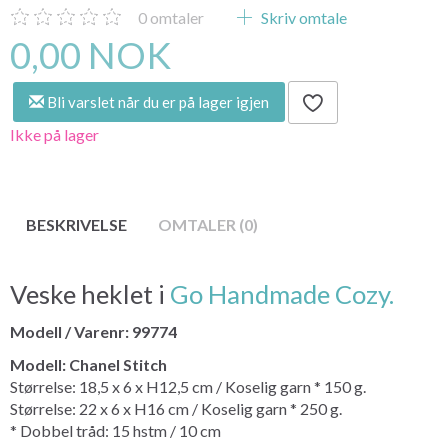
0
omtaler
Skriv omtale
0,00 NOK
Bli varslet når du er på lager igjen
Ikke på lager
BESKRIVELSE
OMTALER (0)
Veske heklet i
Go Handmade Cozy.
Modell / Varenr: 99774
Modell: Chanel Stitch
Størrelse: 18,5 x 6 x H12,5 cm / Koselig garn * 150 g.
Størrelse: 22 x 6 x H16 cm / Koselig garn * 250 g.
* Dobbel tråd: 15 hstm / 10 cm