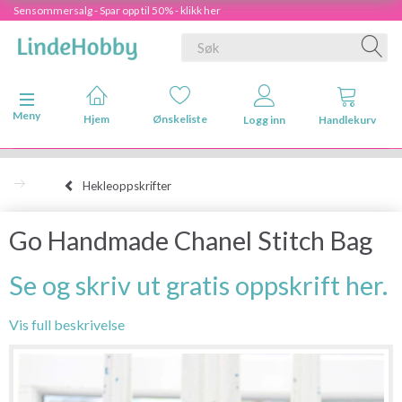
Sensommersalg - Spar opp til 50% - klikk her
Veksle navigasjon
Meny
Hjem
Ønskeliste
Logg inn
Handlekurv
Hekleoppskrifter
Go Handmade Chanel Stitch Bag
Se og skriv ut gratis oppskrift her.
Vis full beskrivelse