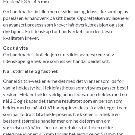
Heklenål: 3,5 - 4,5 mm.
Go handmade sin lille, men eksklusive og klassiske samling av
poselåser, er håndverk på sitt beste. Opprettelsen av låsene er
en avansert prosess som krever håndverk, presisjon og stor
dyktighet. En lidenskap for håndverket som den beste
kvaliteten krever.
Godt å vite
Go handmade's kolleksjon er utviklet av mestrene selv -
lidenskapelige heklere som elsker håndarbeidet sitt.
Nål, størrelse og fasthet
Chanel Stitch-vesken er heklet med det vi anser som løs for
vanlig heklestyrke. Heklefastheten som vi synes passer best i
vesken. Hekler, hekler veldig annerledes: noen hekles med en
nål 2.0 og skaper det samme resultatet som en person som
hekler med en nål 4.0. Vi har opplevd dette fra vårt eget team,
som har bidratt til å hekle posene. Nøkkelen til å hekle en
bestemt størrelse handler mer om hekleform enn om
størrelsen på nålen. Derfor anbefaler vi alltid en rekke
nåledimensjoner: 4,5 mm for løs heklestyrke og 5,0 mm for