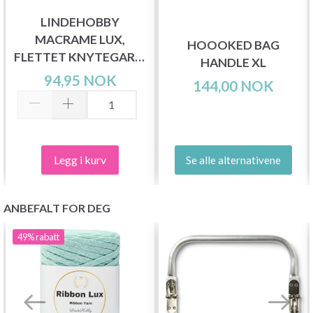
LINDEHOBBY
MACRAME LUX,
HOOOKED BAG
FLETTET KNYTEGARN,
HANDLE XL
6 MM
94,95 NOK
144,00 NOK
Legg i kurv
Se alle alternativene
ANBEFALT FOR DEG
49%
rabatt