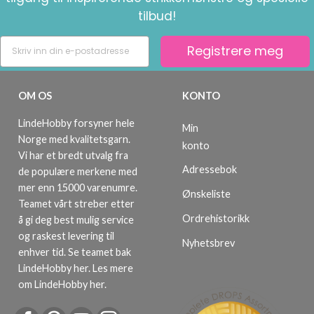
tilbud!
Registrere meg
OM OS
KONTO
LindeHobby forsyner hele
Min
Norge med kvalitetsgarn.
konto
Vi har et bredt utvalg fra
Adressebok
de populære merkene med
mer enn 15000 varenumre.
Ønskeliste
Teamet vårt streber etter
Ordrehistorikk
å gi deg best mulig service
og raskest levering til
Nyhetsbrev
enhver tid. Se teamet bak
LindeHobby her.
Les mere
om LindeHobby her
.