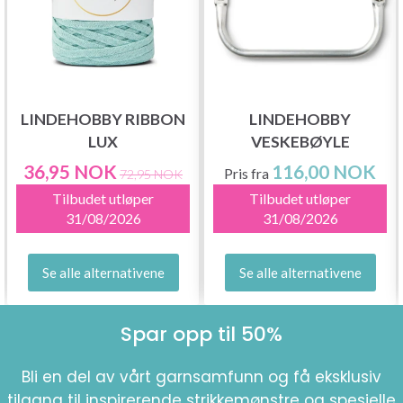
LINDEHOBBY RIBBON
LINDEHOBBY
LUX
VESKEBØYLE
36,95 NOK
116,00 NOK
Pris fra
72,95 NOK
Tilbudet utløper
Tilbudet utløper
31/08/2026
31/08/2026
Se alle alternativene
Se alle alternativene
Spar opp til 50%
Bli en del av vårt garnsamfunn og få eksklusiv
tilgang til inspirerende strikkemønstre og spesielle