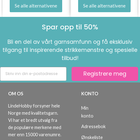
Se alle alternativene
Se alle alternativene
Spar opp til 50%
Bli en del av vårt garnsamfunn og få eksklusiv
tilgang til inspirerende strikkemønstre og spesielle
tilbud!
Registrere meg
OM OS
KONTO
LindeHobby forsyner hele
Min
Norge med kvalitetsgarn.
konto
Vi har et bredt utvalg fra
Adressebok
de populære merkene med
mer enn 15000 varenumre.
Ønskeliste