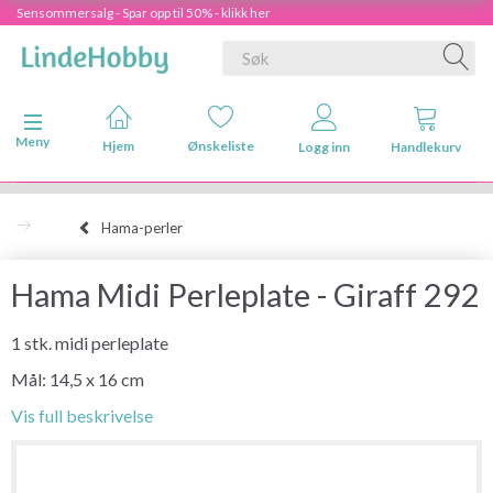
Sensommersalg - Spar opp til 50% - klikk her
Veksle navigasjon
Meny
Hjem
Ønskeliste
Logg inn
Handlekurv
Hama-perler
Hama Midi Perleplate - Giraff 292
1 stk. midi perleplate
Mål: 14,5 x 16 cm
Vis full beskrivelse