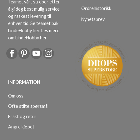
Teamet vårt streber etter
Ordrehistorikk
å gi deg best mulig service
og raskest levering til
Nyhetsbrev
enhver tid. Se teamet bak
LindeHobby her.
Les mere
om LindeHobby her
.
INFORMATION
Om oss
Ofte stilte spørsmål
Frakt og retur
Angre kjøpet