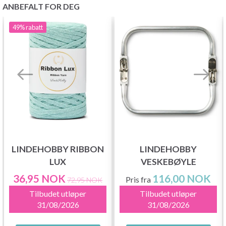
ANBEFALT FOR DEG
49%
rabatt
LINDEHOBBY RIBBON
LINDEHOBBY
LUX
VESKEBØYLE
36,95 NOK
116,00 NOK
Pris fra
72,95 NOK
Tilbudet utløper
Tilbudet utløper
31/08/2026
31/08/2026