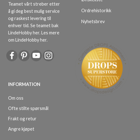
Teamet vårt streber etter
Ordrehistorikk
å gi deg best mulig service
og raskest levering til
Nyhetsbrev
enhver tid. Se teamet bak
LindeHobby her.
Les mere
om LindeHobby her
.
INFORMATION
Om oss
Ofte stilte spørsmål
Frakt og retur
Angre kjøpet