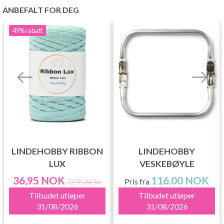
ANBEFALT FOR DEG
49%
rabatt
LINDEHOBBY RIBBON
LINDEHOBBY
LUX
VESKEBØYLE
36,95 NOK
116,00 NOK
Pris fra
72,95 NOK
Tilbudet utløper
Tilbudet utløper
31/08/2026
31/08/2026