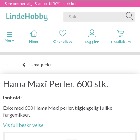
Sensommersalg - Spar opp til 50% - klikk her
Veksle navigasjon
Meny
Hjem
Ønskeliste
Logg inn
Handlekurv
Hama-perler
Hama Maxi Perler, 600 stk.
Innhold:
Eske med 600 Hama Maxi perler, tilgjengelig i ulike
fargemikser.
Vis full beskrivelse