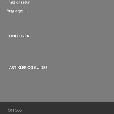
Frakt og retur
Angre kjøpet
FIND OS PÅ
ARTIKLER OG GUIDES
OM OSS