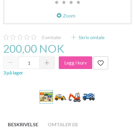
Zoom
0
omtaler
Skriv omtale
200,00 NOK
Legg i kurv
3 på lager
BESKRIVELSE
OMTALER (0)