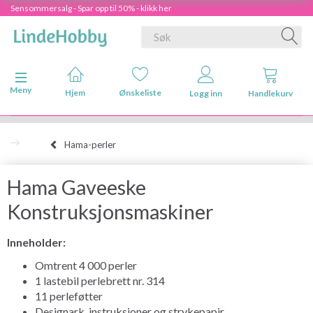
Sensommersalg - Spar opp til 50% - klikk her
Veksle navigasjon
Meny
Hjem
Ønskeliste
Logg inn
Handlekurv
Hama-perler
Hama Gaveeske
Konstruksjonsmaskiner
Inneholder:
Omtrent 4 000 perler
1 lastebil perlebrett nr. 314
11 perleføtter
Designark, instruksjoner og strykepapir.