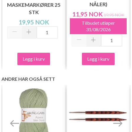
NÅLER)
MASKEMARKØRER 25
STK
11,95 NOK
19,95 NOK
19,95 NOK
Tilbudet utløper
31/08/2026
Legg i kurv
Legg i kurv
ANDRE HAR OGSÅ SETT