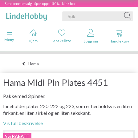
Sensommersalg - Spar opp til 50% - klikk her
Veksle navigasjon
Meny
Hjem
Ønskeliste
Logg inn
Handlekurv
Hama
Hama Midi Pin Plates 4451
Pakke med 3 pinner.
Inneholder plater 220, 222 og 223, som er henholdsvis en liten
firkant, en liten sirkel og en liten sekskant.
Vis full beskrivelse
9% RABATT