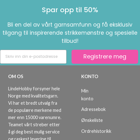
Spar opp til 50%
Bli en del av vårt garnsamfunn og få eksklusiv
tilgang til inspirerende strikkemønstre og spesielle
tilbud!
Registrere meg
OM OS
KONTO
LindeHobby forsyner hele
Min
Norge med kvalitetsgarn.
konto
Vi har et bredt utvalg fra
Adressebok
de populære merkene med
mer enn 15000 varenumre.
Ønskeliste
Teamet vårt streber etter
Ordrehistorikk
å gi deg best mulig service
og raskest levering til