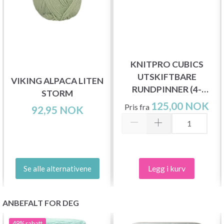
KNITPRO CUBICS
UTSKIFTBARE
VIKING ALPACA LITEN
RUNDPINNER (4-
STORM
8.00MM)
125,00 NOK
Pris fra
92,95 NOK
Legg i kurv
Se alle alternativene
ANBEFALT FOR DEG
49%
rabatt