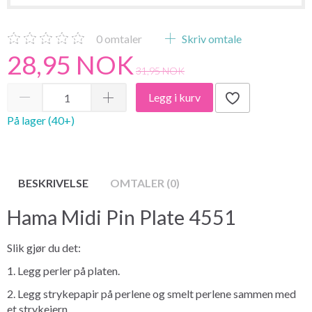
0
omtaler
Skriv omtale
28,95 NOK
31,95 NOK
Legg i kurv
På lager (40+)
BESKRIVELSE
OMTALER (0)
Hama Midi Pin Plate 4551
Slik gjør du det:
1. Legg perler på platen.
2. Legg strykepapir på perlene og smelt perlene sammen med
et strykejern.