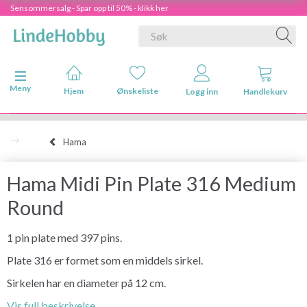
Sensommersalg - Spar opp til 50% - klikk her
Veksle navigasjon
Meny
Hjem
Ønskeliste
Logg inn
Handlekurv
Hama
Hama Midi Pin Plate 316 Medium
Round
1 pin plate med 397 pins.
Plate 316 er formet som en middels sirkel.
Sirkelen har en diameter på 12 cm.
Vis full beskrivelse