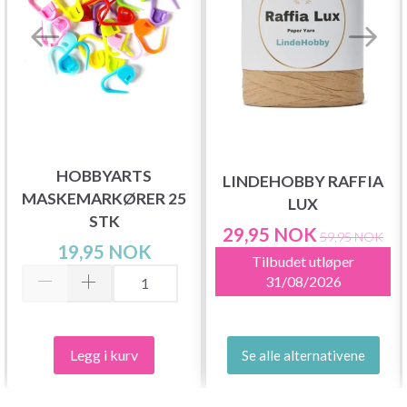
HOBBYARTS
LINDEHOBBY RAFFIA
MASKEMARKØRER 25
LUX
STK
29,95 NOK
59,95 NOK
19,95 NOK
Tilbudet utløper
31/08/2026
Legg i kurv
Se alle alternativene