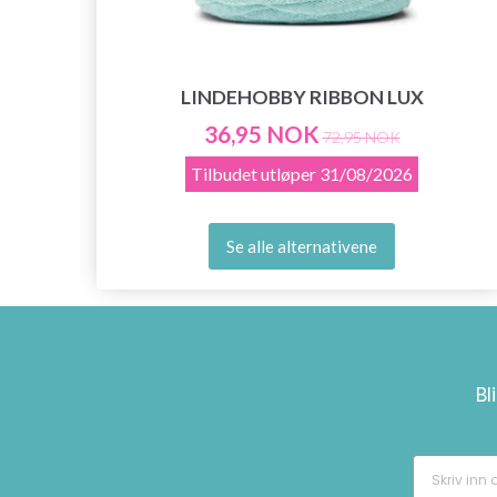
LINDEHOBBY RIBBON LUX
36,95 NOK
72,95 NOK
Tilbudet utløper
31/08/2026
Se alle alternativene
Bl