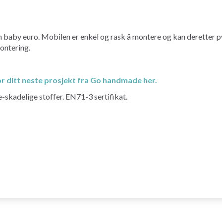
en baby euro. Mobilen er enkel og rask å montere og kan deretter p
ontering.
or ditt neste prosjekt fra Go handmade her.
ke-skadelige stoffer. EN71-3 sertifikat.