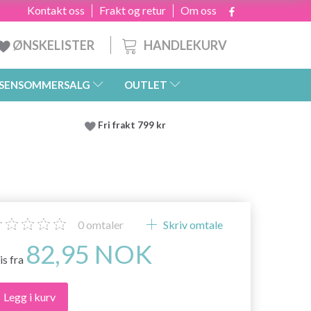
Kontakt oss
Frakt og retur
Om oss
HANDLEKURV
ØNSKELISTER
SENSOMMERSALG
OUTLET
Fri frakt 799 kr
0
omtaler
Skriv omtale
82,95 NOK
is fra
Legg i kurv