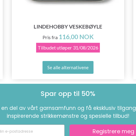
LINDEHOBBY VESKEBØYLE
116,00 NOK
Pris fra
Tilbudet utløper
31/08/2026
Se alle alternativene
Spar opp til 50%
i en del av vårt garnsamfunn og få eksklusiv tilgang 
inspirerende strikkemønstre og spesielle tilbud!
Registrere meg