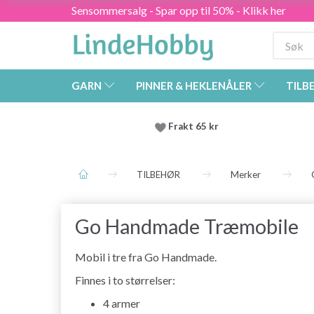
Sensommersalg - Spar opp til 50% - Klikk her
GARN
PINNER & HEKLENÅLER
TILB
Frakt 65 kr
TILBEHØR
Merker
Go Handmade Træmobile
Mobil i tre fra Go Handmade.
Finnes i to størrelser:
4 armer