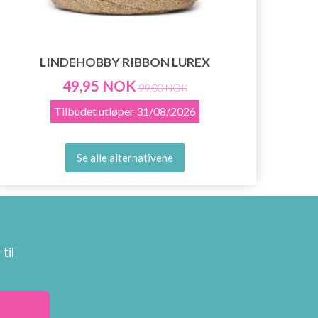
LINDEHOBBY RIBBON LUREX
49,95 NOK
99,00 NOK
Tilbudet utløper
31/08/2026
Se alle alternativene
til