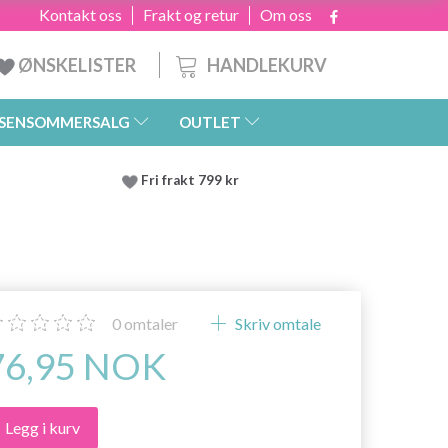
Kontakt oss
Frakt og retur
Om oss
HANDLEKURV
ØNSKELISTER
SENSOMMERSALG
OUTLET
Fri frakt 799 kr
0
omtaler
Skriv omtale
76,95 NOK
Legg i kurv