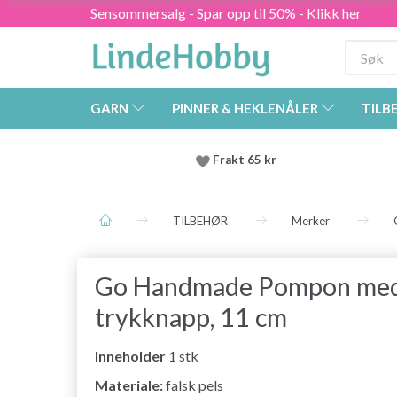
Sensommersalg - Spar opp til 50% - Klikk her
GARN
PINNER & HEKLENÅLER
TILB
Frakt 65 kr
TILBEHØR
Merker
Go Handmade Pompon me
trykknapp, 11 cm
Inneholder
1 stk
Materiale:
falsk pels