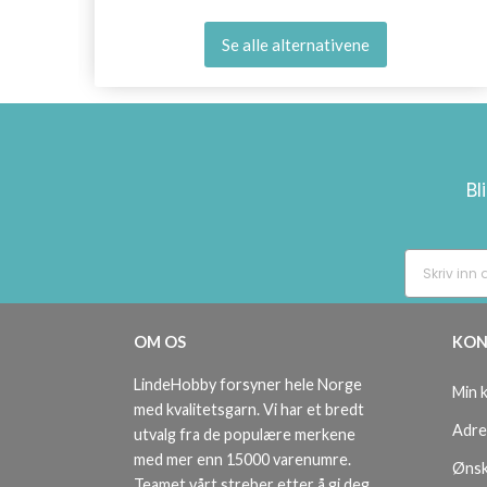
Se alle alternativene
Bl
OM OS
KON
LindeHobby forsyner hele Norge
Min 
med kvalitetsgarn. Vi har et bredt
Adre
utvalg fra de populære merkene
med mer enn 15000 varenumre.
Ønsk
Teamet vårt streber etter å gi deg