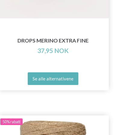
KN
DROPS MERINO EXTRA FINE
37,95 NOK
Se alle alternativene
50%
rabatt