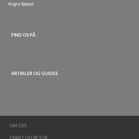
Angre kjøpet
FIND OS PÅ
ARTIKLER OG GUIDES
OM OSS
FRAKT OG RETUR