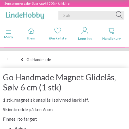
Sensommersalg - Spar opp til 50% - klikk her
Veksle navigasjon
Meny
Hjem
Ønskeliste
Logg inn
Handlekurv
Go Handmade
Go Handmade Magnet Glidelås,
Sølv 6 cm (1 stk)
1 stk. magnetisk snaplås i sølv med lærklaff.
Skinnbredde på lær: 6 cm
Finnes i to farger:
Beige