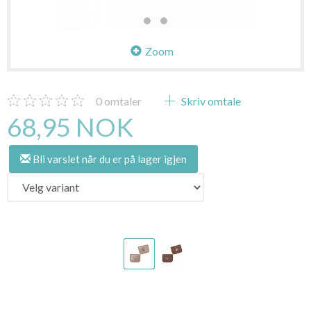
Zoom
0
omtaler
Skriv omtale
68,95 NOK
Bli varslet når du er på lager igjen