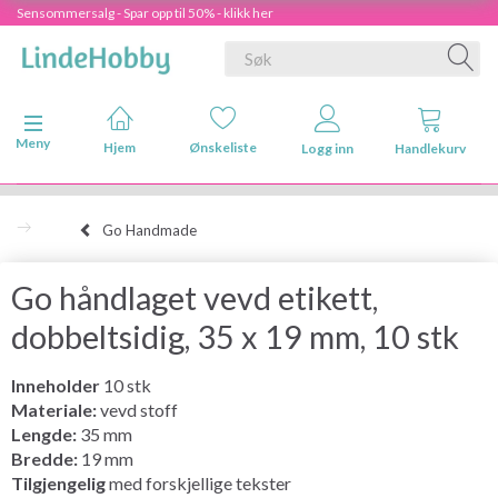
Sensommersalg - Spar opp til 50% - klikk her
Veksle navigasjon
Meny
Hjem
Ønskeliste
Logg inn
Handlekurv
Go Handmade
Go håndlaget vevd etikett,
dobbeltsidig, 35 x 19 mm, 10 stk
Inneholder
10 stk
Materiale:
vevd stoff
Lengde:
35 mm
Bredde:
19 mm
Tilgjengelig
med forskjellige tekster