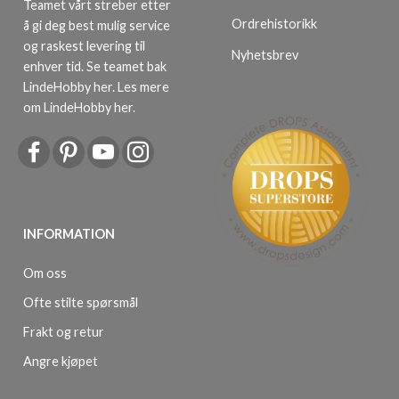
Teamet vårt streber etter
Ordrehistorikk
å gi deg best mulig service
og raskest levering til
Nyhetsbrev
enhver tid. Se teamet bak
LindeHobby her.
Les mere
om LindeHobby her
.
INFORMATION
Om oss
Ofte stilte spørsmål
Frakt og retur
Angre kjøpet