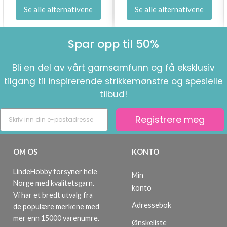
Se alle alternativene
Se alle alternativene
Spar opp til 50%
Bli en del av vårt garnsamfunn og få eksklusiv
tilgang til inspirerende strikkemønstre og spesielle
tilbud!
Registrere meg
OM OS
KONTO
LindeHobby forsyner hele
Min
Norge med kvalitetsgarn.
konto
Vi har et bredt utvalg fra
Adressebok
de populære merkene med
mer enn 15000 varenumre.
Ønskeliste