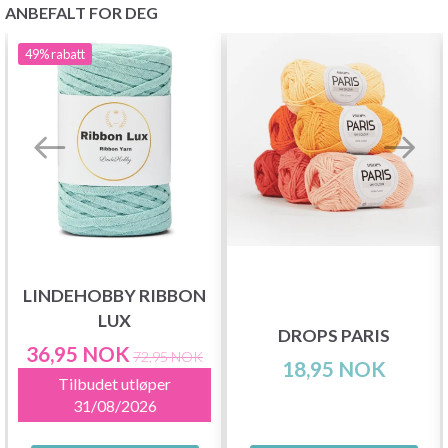
ANBEFALT FOR DEG
49%
rabatt
LINDEHOBBY RIBBON
LUX
DROPS PARIS
36,95 NOK
72,95 NOK
18,95 NOK
Tilbudet utløper
31/08/2026