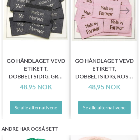
GO HÅNDLAGET VEVD
GO HÅNDLAGET VEVD
ETIKETT,
ETIKETT,
DOBBELTSIDIG, GRÅ,
DOBBELTSIDIG, ROSA,
35 X 19 MM, 10 STK
35 X 19 MM, 10 STK
48,95 NOK
48,95 NOK
Se alle alternativene
Se alle alternativene
ANDRE HAR OGSÅ SETT