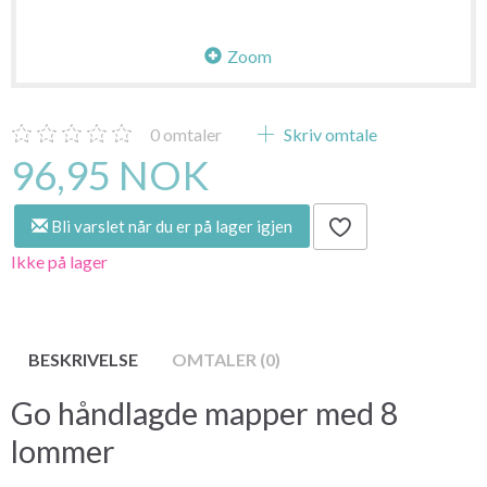
Zoom
0
omtaler
Skriv omtale
96,95 NOK
Bli varslet når du er på lager igjen
Ikke på lager
BESKRIVELSE
OMTALER (0)
Go håndlagde mapper med 8
lommer