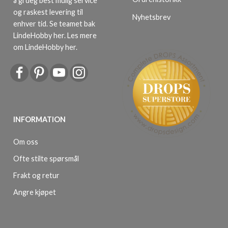
å gi deg best mulig service
og raskest levering til
Nyhetsbrev
enhver tid. Se teamet bak
LindeHobby her.
Les mere
om LindeHobby her
.
INFORMATION
Om oss
Ofte stilte spørsmål
Frakt og retur
Angre kjøpet