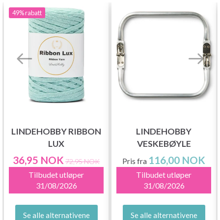
49%
rabatt
LINDEHOBBY RIBBON
LINDEHOBBY
LUX
VESKEBØYLE
36,95 NOK
116,00 NOK
Pris fra
72,95 NOK
Tilbudet utløper
Tilbudet utløper
31/08/2026
31/08/2026
Se alle alternativene
Se alle alternativene