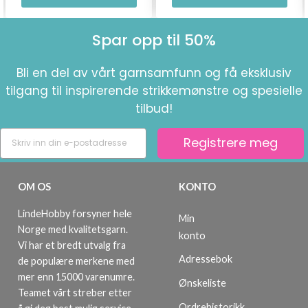
Spar opp til 50%
Bli en del av vårt garnsamfunn og få eksklusiv
tilgang til inspirerende strikkemønstre og spesielle
tilbud!
Registrere meg
OM OS
KONTO
LindeHobby forsyner hele
Min
Norge med kvalitetsgarn.
konto
Vi har et bredt utvalg fra
Adressebok
de populære merkene med
mer enn 15000 varenumre.
Ønskeliste
Teamet vårt streber etter
Ordrehistorikk