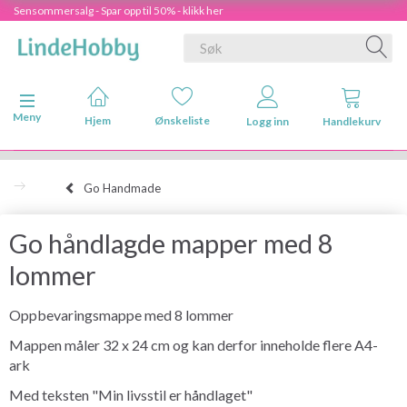
Sensommersalg - Spar opp til 50% - klikk her
Veksle navigasjon
Meny
Hjem
Ønskeliste
Logg inn
Handlekurv
Go Handmade
Go håndlagde mapper med 8
lommer
Oppbevaringsmappe med 8 lommer
Mappen måler 32 x 24 cm og kan derfor inneholde flere A4-
ark
Med teksten "Min livsstil er håndlaget"