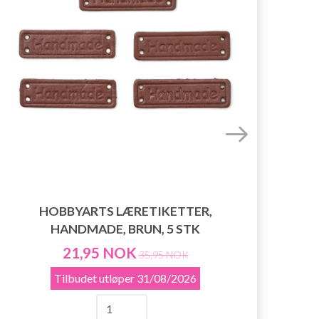
HOBBYARTS LÆRETIKETTER,
HANDMADE, BRUN, 5 STK
HO
21,95 NOK
35,95 NOK
Tilbudet utløper
31/08/2026