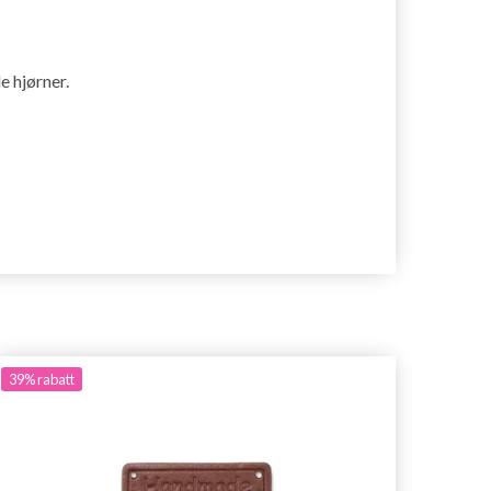
e hjørner.
39%
rabatt