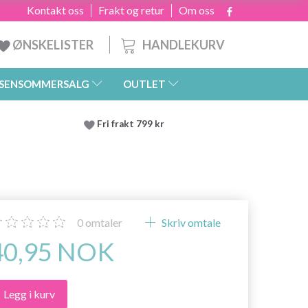
Kontakt oss
Frakt og retur
Om oss
HANDLEKURV
ØNSKELISTER
SENSOMMERSALG
OUTLET
Fri frakt 799 kr
0
omtaler
Skriv omtale
40,95 NOK
Legg i kurv