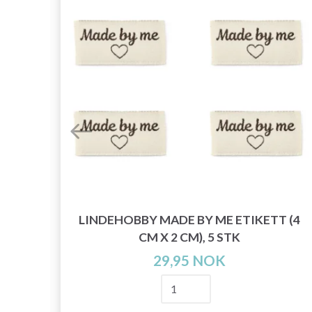
LINDEHOBBY MADE BY ME ETIKETT (4
,
CM X 2 CM), 5 STK
STK
29,95 NOK