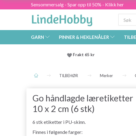
Sensommersalg - Spar opp til 50% - Klikk her
GARN
PINNER & HEKLENÅLER
TILB
Frakt 65 kr
TILBEHØR
Merker
Go håndlagde læretiketter
10 x 2 cm (6 stk)
6 stk etiketter i PU-skinn.
Finnes i følgende farger: