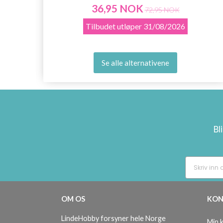
36,95 NOK
72,95 NOK
Tilbudet utløper
31/08/2026
Se alle alternativene
Bl
OM OS
KON
LindeHobby forsyner hele Norge
Min 