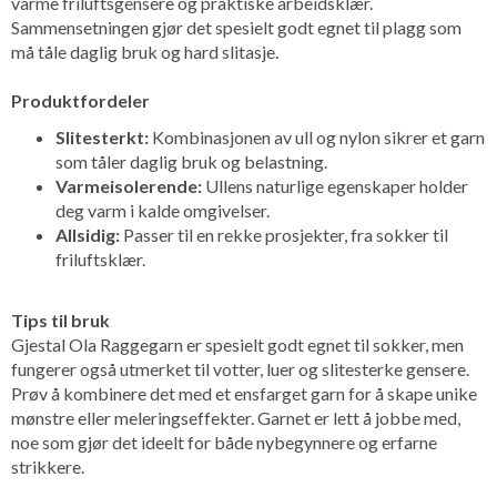
varme friluftsgensere og praktiske arbeidsklær.
Sammensetningen gjør det spesielt godt egnet til plagg som
må tåle daglig bruk og hard slitasje.
Produktfordeler
Slitesterkt:
Kombinasjonen av ull og nylon sikrer et garn
som tåler daglig bruk og belastning.
Varmeisolerende:
Ullens naturlige egenskaper holder
deg varm i kalde omgivelser.
Allsidig:
Passer til en rekke prosjekter, fra sokker til
friluftsklær.
Tips til bruk
Gjestal Ola Raggegarn er spesielt godt egnet til sokker, men
fungerer også utmerket til votter, luer og slitesterke gensere.
Prøv å kombinere det med et ensfarget garn for å skape unike
mønstre eller meleringseffekter. Garnet er lett å jobbe med,
noe som gjør det ideelt for både nybegynnere og erfarne
strikkere.