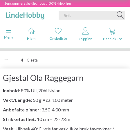
Sensommersalg - Spar opp til 50% - klikk her
Veksle navigasjon
Meny
Hjem
Ønskeliste
Logg inn
Handlekurv
Gjestal
Gjestal Ola Raggegarn
Innhold:
80% Ull, 20% Nylon
Vekt/Lengde:
50 g = ca. 100 meter
Anbefalte pinner:
3.50-4.00 mm
Strikkefasthet:
10 cm = 22-23 m
Vask:
Ullvask 40ºC, vris før vask, ikke bruk tøymykner /