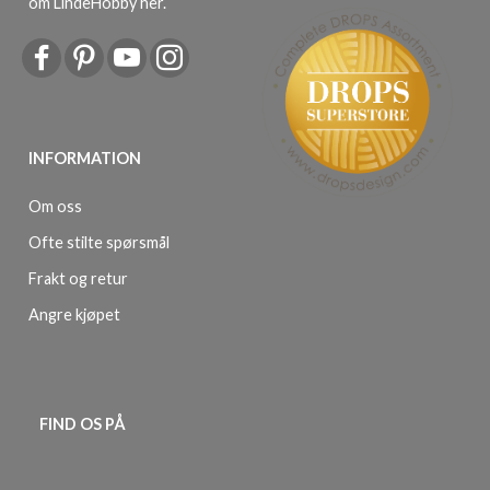
om LindeHobby her
.
INFORMATION
Om oss
Ofte stilte spørsmål
Frakt og retur
Angre kjøpet
FIND OS PÅ