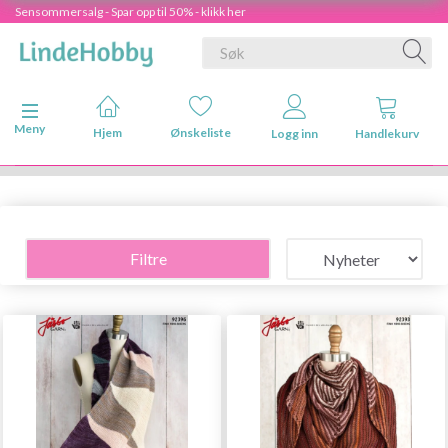
Sensommersalg - Spar opp til 50% - klikk her
Veksle navigasjon
Meny
Hjem
Ønskeliste
Logg inn
Handlekurv
Filtre