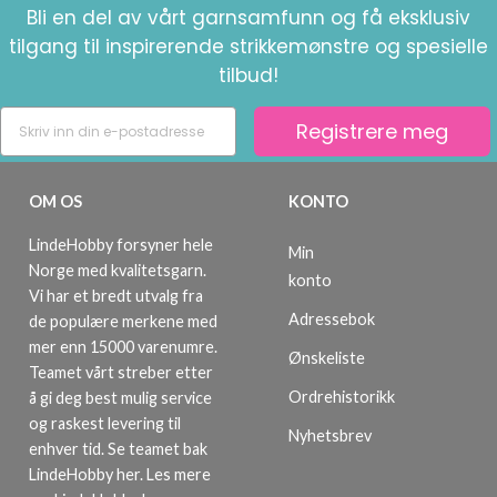
Bli en del av vårt garnsamfunn og få eksklusiv
tilgang til inspirerende strikkemønstre og spesielle
tilbud!
Registrere meg
OM OS
KONTO
LindeHobby forsyner hele
Min
Norge med kvalitetsgarn.
konto
Vi har et bredt utvalg fra
Adressebok
de populære merkene med
mer enn 15000 varenumre.
Ønskeliste
Teamet vårt streber etter
Ordrehistorikk
å gi deg best mulig service
og raskest levering til
Nyhetsbrev
enhver tid. Se teamet bak
LindeHobby her.
Les mere