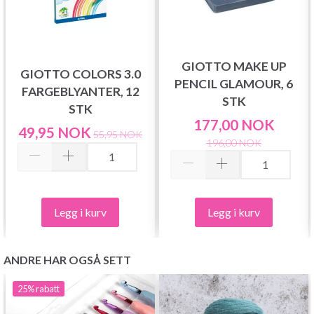
GIOTTO MAKE UP
GIOTTO COLORS 3.0
PENCIL GLAMOUR, 6
FARGEBLYANTER, 12
STK
STK
177,00 NOK
49,95 NOK
55,95 NOK
196,00 NOK
Legg i kurv
Legg i kurv
ANDRE HAR OGSÅ SETT
25%
rabatt