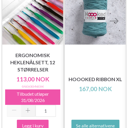
ERGONOMISK
HEKLENÅLSETT, 12
STØRRELSER
113,00 NOK
HOOOKED RIBBON XL
150,00 NOK
167,00 NOK
Tilbudet utløper
31/08/2026
Legg i kurv
Se alle alternativene