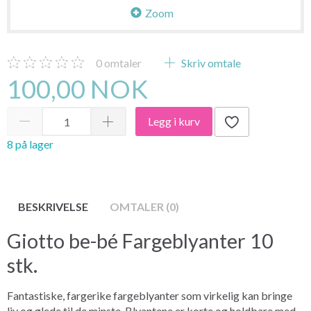
Zoom
0
omtaler
Skriv omtale
100,00 NOK
Legg i kurv
8 på lager
BESKRIVELSE
OMTALER (0)
Giotto be-bé Fargeblyanter 10
stk.
Fantastiske, fargerike fargeblyanter som virkelig kan bringe
liv og glede til de minste. Blyantene er korte og holdbare med