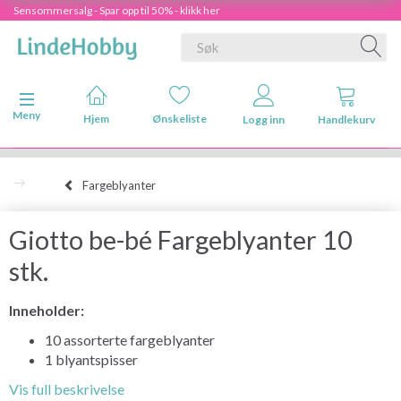
Sensommersalg - Spar opp til 50% - klikk her
Veksle navigasjon
Meny
Hjem
Ønskeliste
Logg inn
Handlekurv
Fargeblyanter
Giotto be-bé Fargeblyanter 10
stk.
Inneholder:
10 assorterte fargeblyanter
1 blyantspisser
Vis full beskrivelse