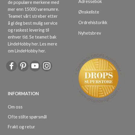
Adressebok
de populære merkene med
mer enn 15000 varenumre.
Ønskeliste
Teamet vårt streber etter
Ordrehistorikk
å gi deg best mulig service
og raskest levering til
Nyhetsbrev
enhver tid. Se teamet bak
LindeHobby her.
Les mere
om LindeHobby her
.
INFORMATION
Om oss
Ofte stilte spørsmål
Frakt og retur