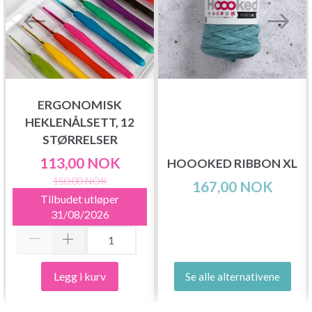
ERGONOMISK
HEKLENÅLSETT, 12
STØRRELSER
113,00 NOK
HOOOKED RIBBON XL
150,00 NOK
167,00 NOK
Tilbudet utløper
31/08/2026
Legg i kurv
Se alle alternativene