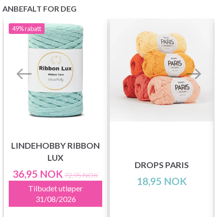
ANBEFALT FOR DEG
49%
rabatt
LINDEHOBBY RIBBON
LUX
DROPS PARIS
36,95 NOK
72,95 NOK
18,95 NOK
Tilbudet utløper
31/08/2026