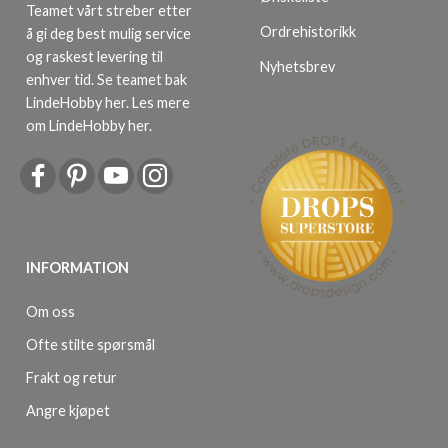
Teamet vårt streber etter
Ordrehistorikk
å gi deg best mulig service
og raskest levering til
Nyhetsbrev
enhver tid. Se teamet bak
LindeHobby her.
Les mere
om LindeHobby her
.
INFORMATION
Om oss
Ofte stilte spørsmål
Frakt og retur
Angre kjøpet