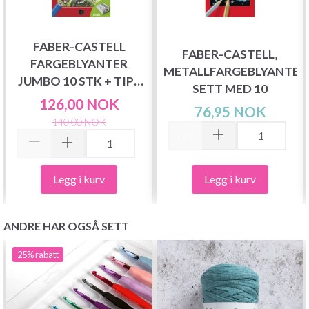
FABER-CASTELL
FABER-CASTELL,
FARGEBLYANTER
METALLFARGEBLYANTER
JUMBO 10 STK + TIPS
SETT MED 10
ELEFANT
126,00 NOK
76,95 NOK
140,00 NOK
Legg i kurv
Legg i kurv
ANDRE HAR OGSÅ SETT
25%
rabatt