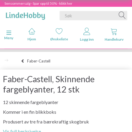
Sensommersalg - Spar opp til 50% - klikk her
Veksle navigasjon
Meny
Hjem
Ønskeliste
Logg inn
Handlekurv
Faber-Castell
Faber-Castell, Skinnende
fargeblyanter, 12 stk
12 skinnende fargeblyanter
Kommer i en fin blikkboks
Produsert av tre fra bærekraftig skogbruk
Vis full beskrivelse