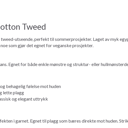
Cotton Tweed
k tweed-utseende, perfekt til sommerprosjekter. Laget av myk egyp
r, noe som gjør det egnet for veganske prosjekter.
ans. Egnet for både enkle mønstre og struktur- eller hullmønsterd
 og behagelig følelse mot huden
 lette plagg
assisk og elegant uttrykk
kten i garnet. Egnet til plagg som bæres direkte mot huden. Strikk