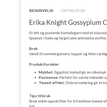
BESKRIVELSE
OMTALER (0)
Erika Knight Gossypium 
Et lett og pustende bomullsgarn med et klassis
Spunnet i Italia og farget uten animalske stoffe
Bruk
Ideelt til sommergensere, topper og lette cardig
Produktfordeler
Mykhet:
Egyptisk bomull gir en silkemyk
Pusteevne:
Perfekt for varme måneder og
Tweed-effekt:
Diskret melering gir et kl
Tips til bruk
Bruk enkle oppskrifter for å fremheve tweed-effe
fall.