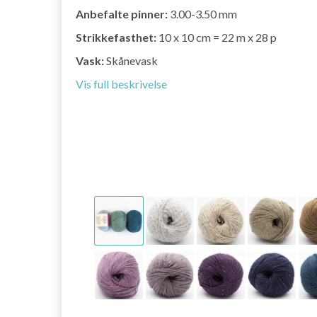
Anbefalte pinner:
3.00-3.50 mm
Strikkefasthet:
10 x 10 cm = 22 m x 28 p
Vask:
Skånevask
Vis full beskrivelse