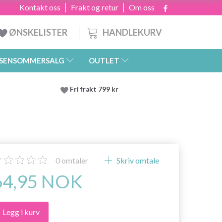
Kontakt oss
Frakt og retur
Om oss
HANDLEKURV
ØNSKELISTER
SENSOMMERSALG
OUTLET
Fri frakt 799 kr
0
omtaler
Skriv omtale
64,95 NOK
Legg i kurv