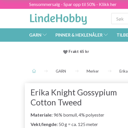
Sensommersalg - Spar opp til 50% - Klikk her
GARN
PINNER & HEKLENÅLER
TILB
Frakt 65 kr
GARN
Merker
Erika
Erika Knight Gossypium
Cotton Tweed
Materiale:
96% bomull, 4% polyester
Vekt/lengde:
50 g = ca. 125 meter