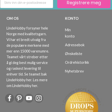
Registrere meg
OM OS
KONTO
LindeHobby forsyner hele
Min
Norge med kvalitetsgarn.
konto
Vi har et bredt utvalg fra
Adressebok
de populære merkene med
mer enn 15000 varenumre.
Ønskeliste
Teamet vårt streber etter
Ordrehistorikk
å gi deg best mulig service
og raskest levering til
Nyhetsbrev
enhver tid. Se teamet bak
LindeHobby her.
Les mere
om LindeHobby her
.