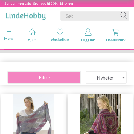
Sensommersalg - Spar opp til 50% - klikk her
Veksle navigasjon
Meny
Hjem
Ønskeliste
Logg inn
Handlekurv
Filtre