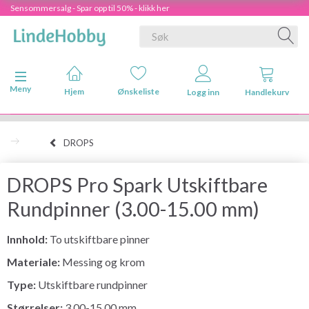
Sensommersalg - Spar opp til 50% - klikk her
Veksle navigasjon
Meny
Hjem
Ønskeliste
Logg inn
Handlekurv
DROPS
DROPS Pro Spark Utskiftbare
Rundpinner (3.00-15.00 mm)
Innhold:
To utskiftbare pinner
Materiale:
Messing og krom
Type:
Utskiftbare rundpinner
Størrelser:
3.00-15.00 mm