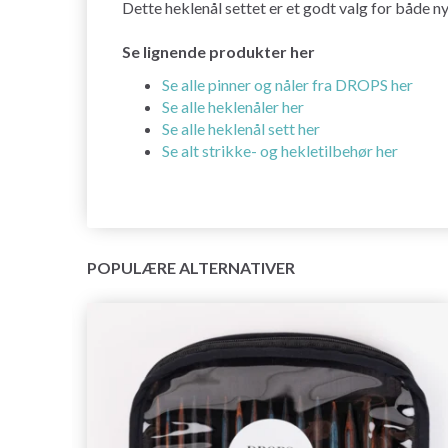
Dette heklenål settet er et godt valg for både n
Se lignende produkter her
Se alle pinner og nåler fra DROPS her
Se alle heklenåler her
Se alle heklenål sett her
Se alt strikke- og hekletilbehør her
POPULÆRE ALTERNATIVER