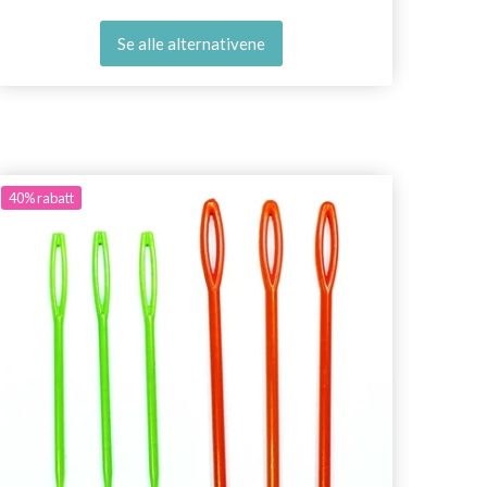
Se alle alternativene
40%
rabatt