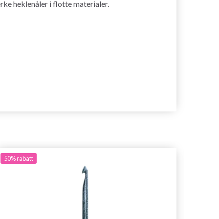
e heklenåler i flotte materialer.
50%
rabatt
25%
ra