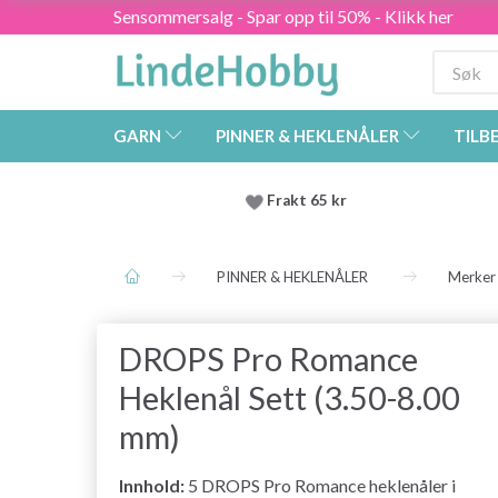
Sensommersalg - Spar opp til 50% - Klikk her
GARN
PINNER & HEKLENÅLER
TILB
Frakt 65 kr
PINNER & HEKLENÅLER
Merker
DROPS Pro Romance
Heklenål Sett (3.50-8.00
mm)
Innhold:
5 DROPS Pro Romance heklenåler i