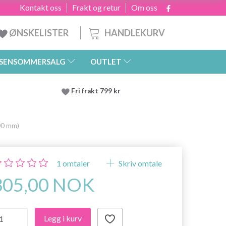
Kontakt oss
Frakt og retur
Om oss
HANDLEKURV
ØNSKELISTER
SENSOMMERSALG
OUTLET
Fri frakt 799 kr
00 mm)
1
omtaler
Skriv omtale
305,00 NOK
Legg i kurv