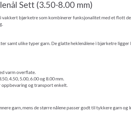
nål Sett (3.50-8.00 mm)
vakkert bjørketre som kombinerer funksjonalitet med et flott desig
g.
ter samt ulike typer garn. De glatte heklenålene i bjørketre ligge
ed varm overflate.
3.50, 4.50, 5.00, 6.00 og 8.00 mm.
r oppbevaring og transport enkelt.
ynnere garn, mens de større nålene passer godt til tykkere garn og l