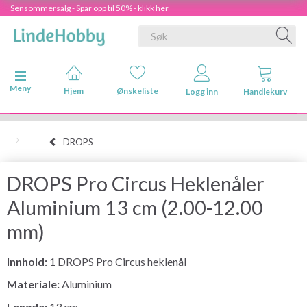
Sensommersalg - Spar opp til 50% - klikk her
Veksle navigasjon
Meny
Hjem
Ønskeliste
Logg inn
Handlekurv
DROPS
DROPS Pro Circus Heklenåler
Aluminium 13 cm (2.00-12.00
mm)
Innhold:
1 DROPS Pro Circus heklenål
Materiale:
Aluminium
Lengde:
13 cm