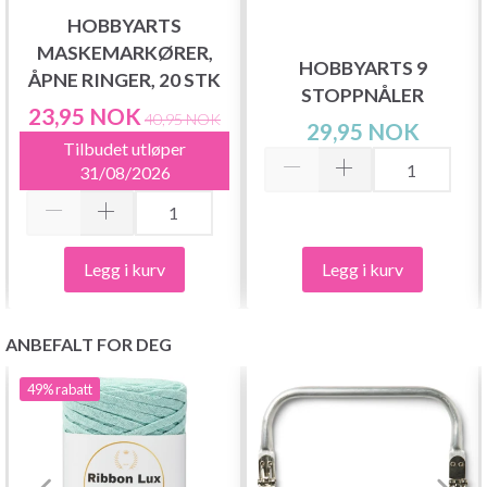
HOBBYARTS
MASKEMARKØRER,
HOBBYARTS 9
ÅPNE RINGER, 20 STK
STOPPNÅLER
23,95 NOK
40,95 NOK
29,95 NOK
Tilbudet utløper
31/08/2026
Legg i kurv
Legg i kurv
ANBEFALT FOR DEG
49%
rabatt