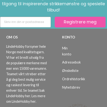
tilgang til inspirerende strikkemønstre og spesielle
tilbud!
Registrere meg
OM OS
KONTO
LindeHobby forsyner hele
Min
Norge med kvalitetsgarn.
konto
Vi har et bredt utvalg fra
Adressebok
de populære merkene med
mer enn 15000 varenumre.
Ønskeliste
Teamet vårt streber etter
Ordrehistorikk
å gi deg best mulig service
og raskest levering til
Nyhetsbrev
enhver tid. Se teamet bak
LindeHobby her.
Les mere
om LindeHobby her
.