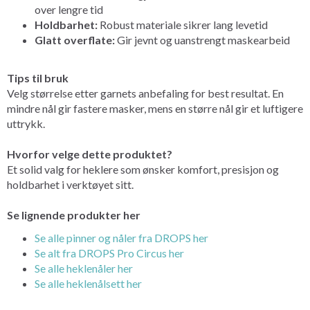
over lengre tid
Holdbarhet:
Robust materiale sikrer lang levetid
Glatt overflate:
Gir jevnt og uanstrengt maskearbeid
Tips til bruk
Velg størrelse etter garnets anbefaling for best resultat. En
mindre nål gir fastere masker, mens en større nål gir et luftigere
uttrykk.
Hvorfor velge dette produktet?
Et solid valg for heklere som ønsker komfort, presisjon og
holdbarhet i verktøyet sitt.
Se lignende produkter her
Se alle pinner og nåler fra DROPS her
Se alt fra DROPS Pro Circus her
Se alle heklenåler her
Se alle heklenålsett her