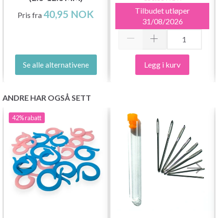
Tilbudet utløper
40,95 NOK
Pris fra
31/08/2026
Legg i kurv
Se alle alternativene
ANDRE HAR OGSÅ SETT
42%
rabatt