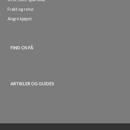
Frakt og retur
Angre kjøpet
FIND OS PÅ
ARTIKLER OG GUIDES