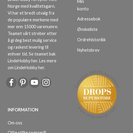
Min
Norge med kvalitetsgarn.
konto
Vi har et bredt utvalg fra
Adressebok
de populære merkene med
mer enn 15000 varenumre.
Ønskeliste
Teamet vårt streber etter
Ordrehistorikk
å gi deg best mulig service
og raskest levering til
Nyhetsbrev
enhver tid. Se teamet bak
LindeHobby her.
Les mere
om LindeHobby her
.
INFORMATION
Om oss
Ofte stilte spørsmål