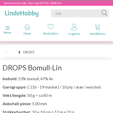
Sensommersalg - Spar opp til 50% - klikk her
Veksle navigasjon
Meny
Hjem
Ønskeliste
Logg inn
Handlekurv
DROPS
DROPS Bomull-Lin
Innhold:
53% bomull, 47% lin
Garngruppe:
C (16 - 19 masker) / 10 ply / aran / worsted
Vekt/lengde:
50 g = ca 85 m
Anbefalt pinne:
5.00 mm
Strikkefasthet:
10 x 10 cm = 17 m x 22 p