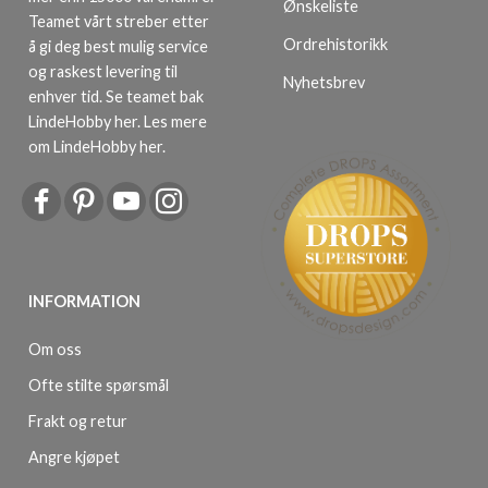
Ønskeliste
Teamet vårt streber etter
Ordrehistorikk
å gi deg best mulig service
og raskest levering til
Nyhetsbrev
enhver tid. Se teamet bak
LindeHobby her.
Les mere
om LindeHobby her
.
INFORMATION
Om oss
Ofte stilte spørsmål
Frakt og retur
Angre kjøpet