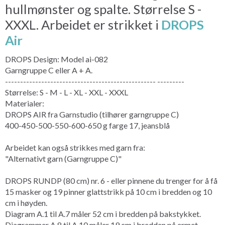
hullmønster og spalte. Størrelse S -
XXXL. Arbeidet er strikket i
DROPS
Air
DROPS Design: Model ai-082
Garngruppe C eller A + A.
-------------------------------------------------- ---------
Størrelse: S - M - L - XL - XXL - XXXL
Materialer:
DROPS AIR fra Garnstudio (tilhører garngruppe C)
400-450-500-550-600-650 g farge 17, jeansblå
Arbeidet kan også strikkes med garn fra:
"Alternativt garn (Garngruppe C)"
DROPS RUNDP (80 cm) nr. 6 - eller pinnene du trenger for å få
15 masker og 19 pinner glattstrikk på 10 cm i bredden og 10
cm i høyden.
Diagram A.1 til A.7 måler 52 cm i bredden på bakstykket.
Diagrammer A.8 til A.10 måler 19 cm i bredden på ermet.