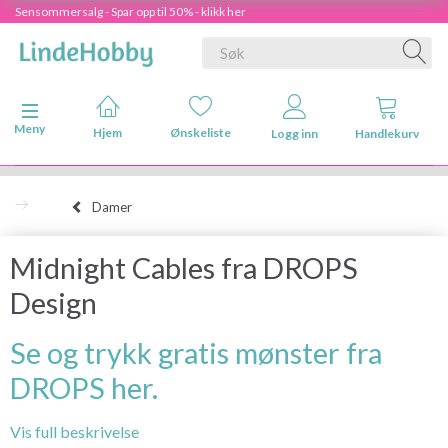
Sensommersalg - Spar opp til 50% - klikk her
Veksle navigasjon
Meny
Hjem
Ønskeliste
Logg inn
Handlekurv
Damer
Midnight Cables fra DROPS
Design
Se og trykk gratis mønster fra
DROPS her.
Vis full beskrivelse