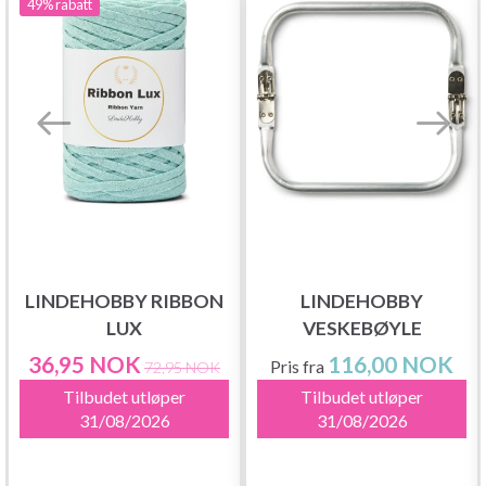
49%
rabatt
LINDEHOBBY RIBBON
LINDEHOBBY
LUX
VESKEBØYLE
36,95 NOK
116,00 NOK
Pris fra
72,95 NOK
Tilbudet utløper
Tilbudet utløper
31/08/2026
31/08/2026