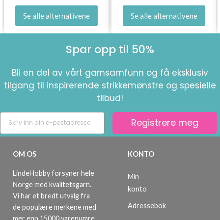
Se alle alternativene
Se alle alternativene
Spar opp til 50%
Bli en del av vårt garnsamfunn og få eksklusiv
tilgang til inspirerende strikkemønstre og spesielle
tilbud!
Registrere meg
OM OS
KONTO
LindeHobby forsyner hele
Min
Norge med kvalitetsgarn.
konto
Vi har et bredt utvalg fra
Adressebok
de populære merkene med
mer enn 15000 varenumre.