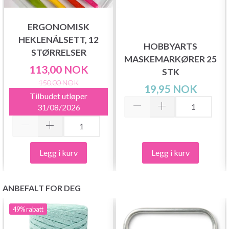
ERGONOMISK
HEKLENÅLSETT, 12
HOBBYARTS
STØRRELSER
MASKEMARKØRER 25
113,00 NOK
STK
150,00 NOK
19,95 NOK
Tilbudet utløper
31/08/2026
Legg i kurv
Legg i kurv
ANBEFALT FOR DEG
49%
rabatt