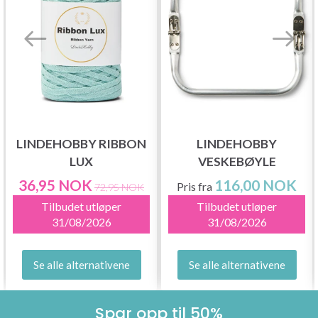
LINDEHOBBY RIBBON
LINDEHOBBY
LUX
VESKEBØYLE
36,95 NOK
116,00 NOK
Pris fra
72,95 NOK
Tilbudet utløper
Tilbudet utløper
31/08/2026
31/08/2026
Se alle alternativene
Se alle alternativene
Spar opp til 50%