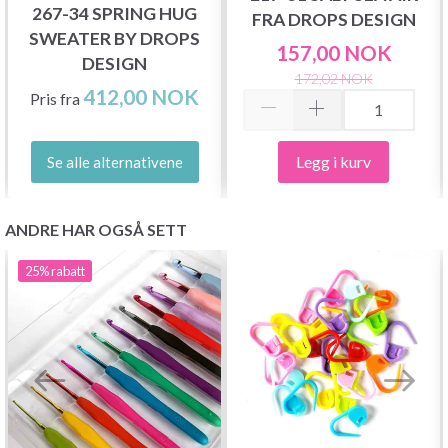
267-34 SPRING HUG
FRA DROPS DESIGN
SWEATER BY DROPS
157,00 NOK
DESIGN
172,02 NOK
412,00 NOK
Pris fra
Legg i kurv
Se alle alternativene
ANDRE HAR OGSÅ SETT
25%
rabatt