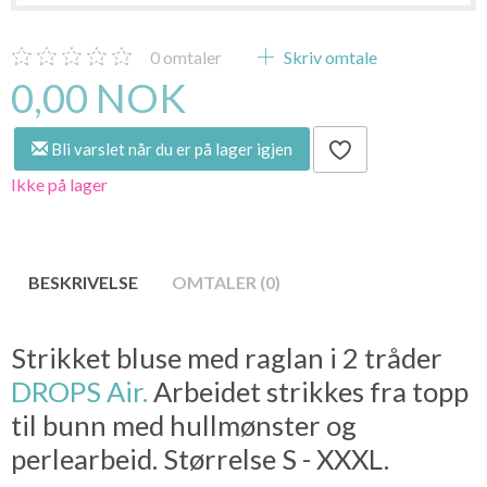
0
omtaler
Skriv omtale
0,00 NOK
Bli varslet når du er på lager igjen
Ikke på lager
BESKRIVELSE
OMTALER (0)
Strikket bluse med raglan i 2 tråder
DROPS Air.
Arbeidet strikkes fra topp
til bunn med hullmønster og
perlearbeid. Størrelse S - XXXL.