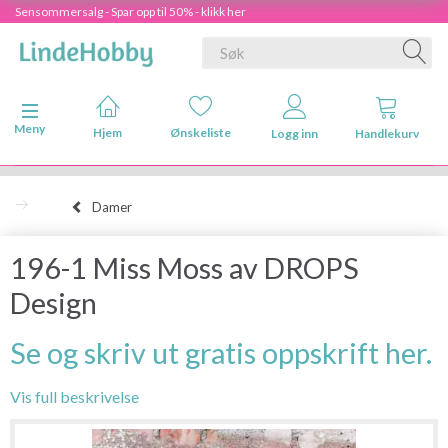
Sensommersalg - Spar opp til 50% - klikk her
Veksle navigasjon
Meny
Hjem
Ønskeliste
Logg inn
Handlekurv
Damer
196-1 Miss Moss av DROPS
Design
Se og skriv ut gratis oppskrift her.
Vis full beskrivelse