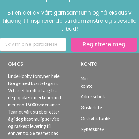
Bli en del av vårt garnsamfunn og få eksklusiv
tilgang til inspirerende strikkemønstre og spesielle
tilbud!
Registrere meg
OM OS
KONTO
LindeHobby forsyner hele
Min
Norge med kvalitetsgarn.
konto
Vi har et bredt utvalg fra
Adressebok
de populære merkene med
mer enn 15000 varenumre.
Ønskeliste
Teamet vårt streber etter
Ordrehistorikk
å gi deg best mulig service
og raskest levering til
Nyhetsbrev
enhver tid. Se teamet bak