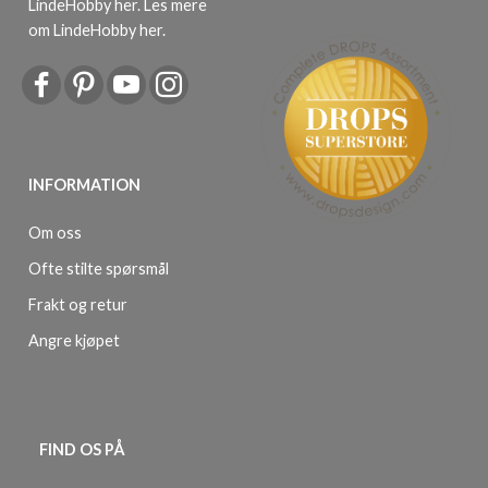
LindeHobby her.
Les mere
om LindeHobby her
.
INFORMATION
Om oss
Ofte stilte spørsmål
Frakt og retur
Angre kjøpet
FIND OS PÅ