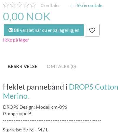
0
omtaler
Skriv omtale
0,00 NOK
Bli varslet når du er på lager igjen
Ikke på lager
BESKRIVELSE
OMTALER (0)
Heklet pannebånd i
DROPS Cotton
Merino.
DROPS Design: Modell cm-096
Garngruppe B
-------------------------------------------------- -----
Størrelse: S / M - M / L