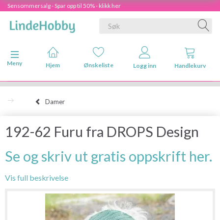
Sensommersalg - Spar opp til 50% - klikk her
Veksle navigasjon
Meny
Hjem
Ønskeliste
Logg inn
Handlekurv
Damer
192-62 Furu fra DROPS Design
Se og skriv ut gratis oppskrift her.
Vis full beskrivelse