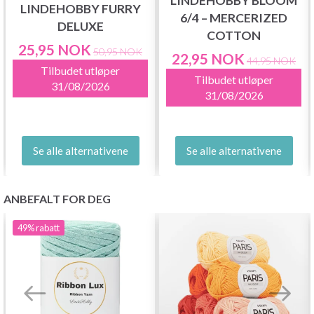
LINDEHOBBY BLOOM
LINDEHOBBY FURRY
6/4 – MERCERIZED
DELUXE
COTTON
25,95 NOK
50,95 NOK
22,95 NOK
44,95 NOK
Tilbudet utløper
Tilbudet utløper
31/08/2026
31/08/2026
Se alle alternativene
Se alle alternativene
ANBEFALT FOR DEG
49%
rabatt