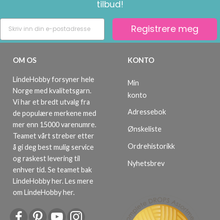
tilbud!
Registrere meg
OM OS
KONTO
LindeHobby forsyner hele
Min
Norge med kvalitetsgarn.
konto
Vi har et bredt utvalg fra
Adressebok
de populære merkene med
mer enn 15000 varenumre.
Ønskeliste
Teamet vårt streber etter
Ordrehistorikk
å gi deg best mulig service
og raskest levering til
Nyhetsbrev
enhver tid. Se teamet bak
LindeHobby her.
Les mere
om LindeHobby her
.