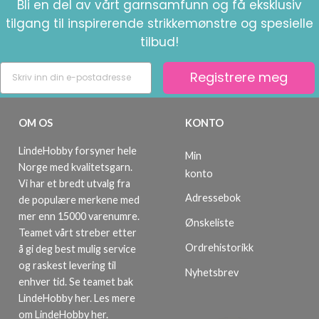
Bli en del av vårt garnsamfunn og få eksklusiv
tilgang til inspirerende strikkemønstre og spesielle
tilbud!
Registrere meg
OM OS
KONTO
LindeHobby forsyner hele
Min
Norge med kvalitetsgarn.
konto
Vi har et bredt utvalg fra
Adressebok
de populære merkene med
mer enn 15000 varenumre.
Ønskeliste
Teamet vårt streber etter
Ordrehistorikk
å gi deg best mulig service
og raskest levering til
Nyhetsbrev
enhver tid. Se teamet bak
LindeHobby her.
Les mere
om LindeHobby her
.