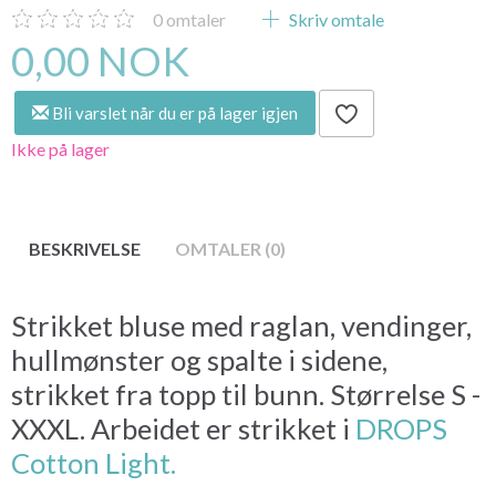
0
omtaler
Skriv omtale
0,00 NOK
Bli varslet når du er på lager igjen
Ikke på lager
BESKRIVELSE
OMTALER (0)
Strikket bluse med raglan, vendinger,
hullmønster og spalte i sidene,
strikket fra topp til bunn. Størrelse S -
XXXL. Arbeidet er strikket i
DROPS
Cotton Light.