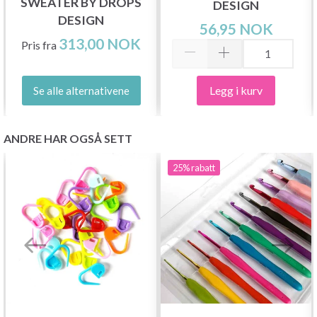
SWEATER BY DROPS
DESIGN
DESIGN
56,95 NOK
313,00 NOK
Pris fra
Legg i kurv
Se alle alternativene
ANDRE HAR OGSÅ SETT
25%
rabatt