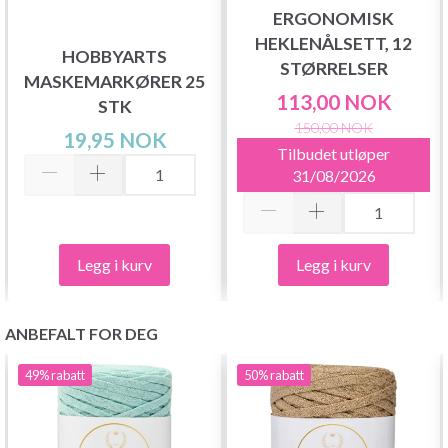
ERGONOMISK
HEKLENÅLSETT, 12
HOBBYARTS
STØRRELSER
MASKEMARKØRER 25
113,00 NOK
STK
150,00 NOK
19,95 NOK
Tilbudet utløper
31/08/2026
Legg i kurv
Legg i kurv
ANBEFALT FOR DEG
49%
rabatt
50%
rabatt