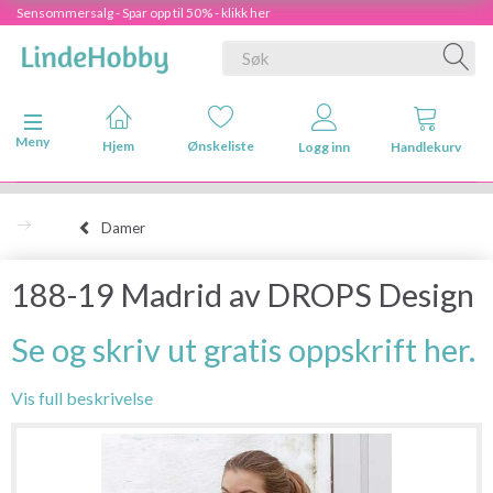
Sensommersalg - Spar opp til 50% - klikk her
Veksle navigasjon
Meny
Hjem
Ønskeliste
Logg inn
Handlekurv
Damer
188-19 Madrid av DROPS Design
Se og skriv ut gratis oppskrift her.
Vis full beskrivelse