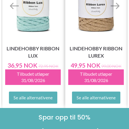
LINDEHOBBY RIBBON
LINDEHOBBY RIBBON
LUX
LUREX
36,95 NOK
49,95 NOK
72,95 NOK
99,00 NOK
Tilbudet utløper
Tilbudet utløper
31/08/2026
31/08/2026
Se alle alternativene
Se alle alternativene
Spar opp til 50%