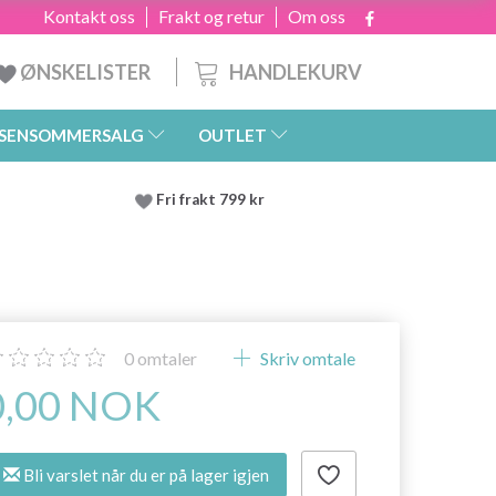
Kontakt oss
Frakt og retur
Om oss
HANDLEKURV
ØNSKELISTER
SENSOMMERSALG
OUTLET
Fri frakt 799 kr
0
omtaler
Skriv omtale
0,00 NOK
Bli varslet når du er på lager igjen