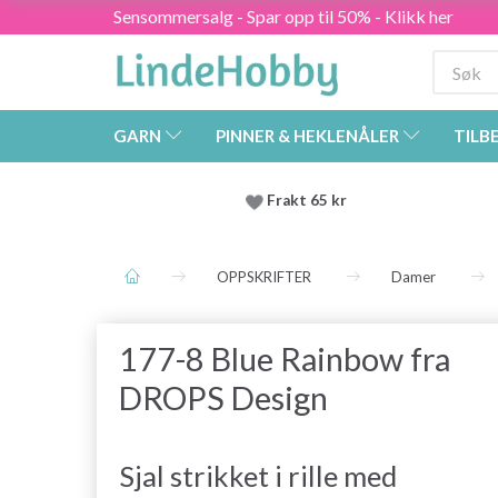
Sensommersalg - Spar opp til 50% - Klikk her
GARN
PINNER & HEKLENÅLER
TILB
Frakt 65 kr
OPPSKRIFTER
Damer
177-8 Blue Rainbow fra
DROPS Design
Sjal strikket i rille med