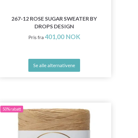
33
267-12 ROSE SUGAR SWEATER BY
DROPS DESIGN
401,00 NOK
Pris fra
Se alle alternativene
50%
rabatt