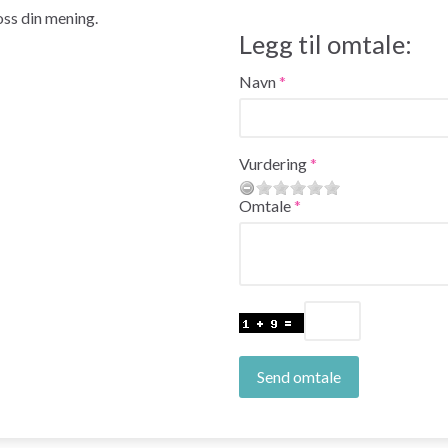
 oss din mening.
Legg til omtale:
Navn
Vurdering
Omtale
Send omtale