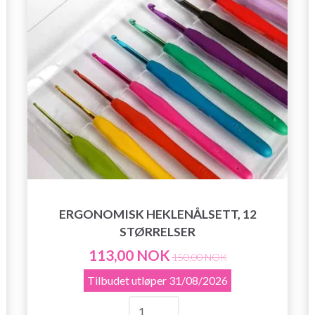
ERGONOMISK HEKLENÅLSETT, 12
STØRRELSER
113,00 NOK
150,00 NOK
Tilbudet utløper
31/08/2026