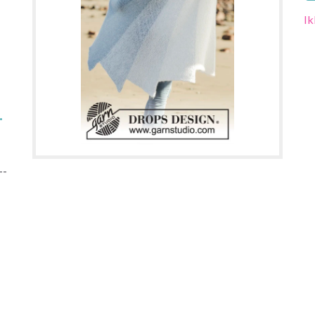
Ik
.
--