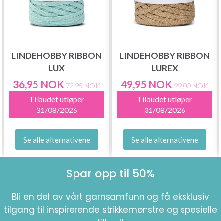
LINDEHOBBY RIBBON
LINDEHOBBY RIBBON
LUX
LUREX
36,95 NOK
49,95 NOK
72,95 NOK
99,00 NOK
Tilbudet utløper
Tilbudet utløper
31/08/2026
31/08/2026
Se alle alternativene
Se alle alternativene
Spar opp til 50%
Bli en del av vårt garnsamfunn og få eksklusiv
tilgang til inspirerende strikkemønstre og spesielle