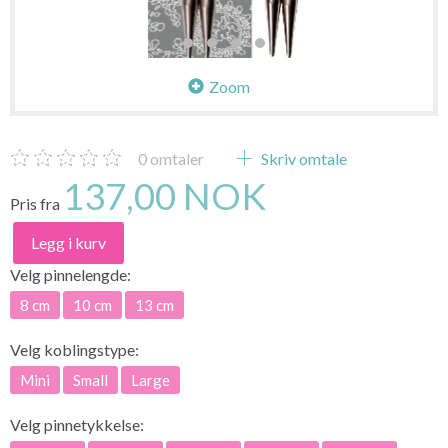
Zoom
0
omtaler
Skriv omtale
137,00 NOK
Pris fra
Legg i kurv
Velg
pinnelengde:
8 cm
10 cm
13 cm
Velg
koblingstype:
Mini
Small
Large
Velg
pinnetykkelse: