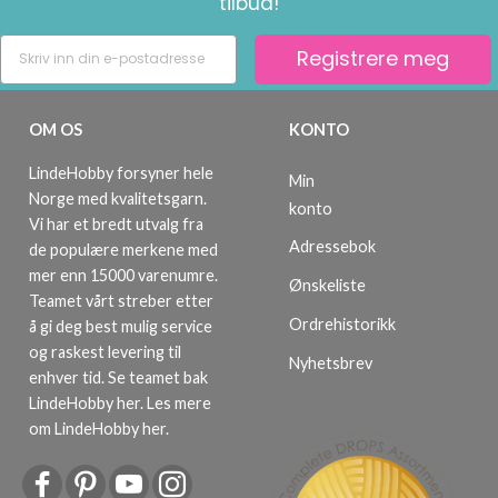
tilbud!
Registrere meg
OM OS
KONTO
LindeHobby forsyner hele
Min
Norge med kvalitetsgarn.
konto
Vi har et bredt utvalg fra
Adressebok
de populære merkene med
mer enn 15000 varenumre.
Ønskeliste
Teamet vårt streber etter
Ordrehistorikk
å gi deg best mulig service
og raskest levering til
Nyhetsbrev
enhver tid. Se teamet bak
LindeHobby her.
Les mere
om LindeHobby her
.