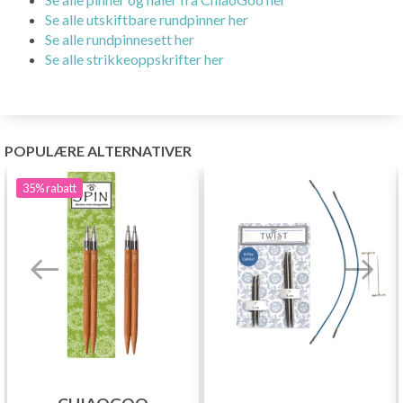
Se alle utskiftbare rundpinner her
Se alle rundpinnesett her
Se alle strikkeoppskrifter her
POPULÆRE ALTERNATIVER
35%
rabatt