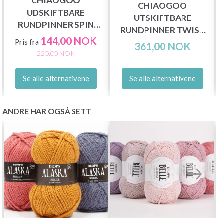
CHIAOGOO
CHIAOGOO
UDSKIFTBARE
UTSKIFTBARE
RUNDPINNER SPIN
RUNDPINNER TWIST
BAMBUS PATINA (10
144,00 NOK
Pris fra
SHORT COMBO PAKKE
361,00 NOK
OG 13 CM)
220,00 NOK
Se alle alternativene
Se alle alternativene
ANDRE HAR OGSÅ SETT