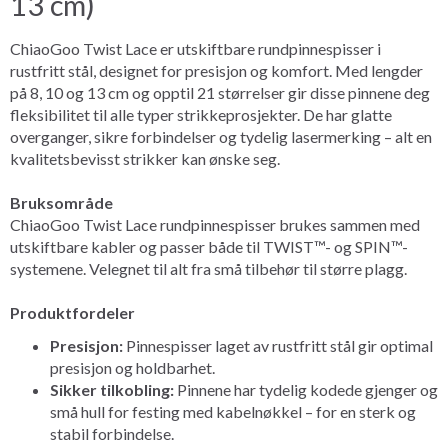
13 cm)
ChiaoGoo Twist Lace er utskiftbare rundpinnespisser i
rustfritt stål, designet for presisjon og komfort. Med lengder
på 8, 10 og 13 cm og opptil 21 størrelser gir disse pinnene deg
fleksibilitet til alle typer strikkeprosjekter. De har glatte
overganger, sikre forbindelser og tydelig lasermerking – alt en
kvalitetsbevisst strikker kan ønske seg.
Bruksområde
ChiaoGoo Twist Lace rundpinnespisser brukes sammen med
utskiftbare kabler og passer både til TWIST™- og SPIN™-
systemene. Velegnet til alt fra små tilbehør til større plagg.
Produktfordeler
Presisjon:
Pinnespisser laget av rustfritt stål gir optimal
presisjon og holdbarhet.
Sikker tilkobling:
Pinnene har tydelig kodede gjenger og
små hull for festing med kabelnøkkel – for en sterk og
stabil forbindelse.