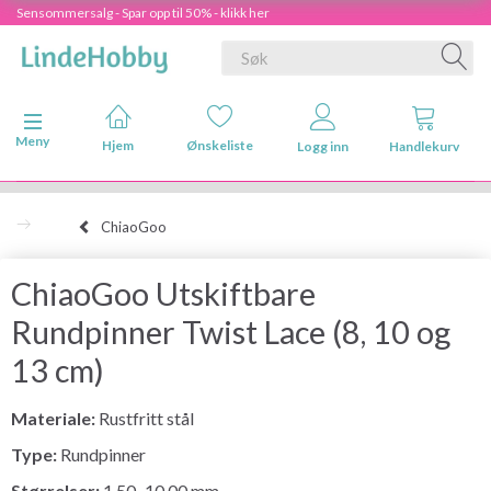
Sensommersalg - Spar opp til 50% - klikk her
Veksle navigasjon
Meny
Hjem
Ønskeliste
Logg inn
Handlekurv
ChiaoGoo
ChiaoGoo Utskiftbare
Rundpinner Twist Lace (8, 10 og
13 cm)
Materiale:
Rustfritt stål
Type:
Rundpinner
Størrelser:
1.50–10.00 mm