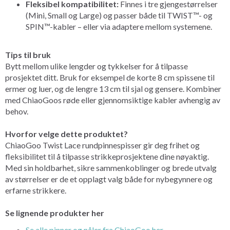
Fleksibel kompatibilitet:
Finnes i tre gjengestørrelser
(Mini, Small og Large) og passer både til TWIST™- og
SPIN™-kabler – eller via adaptere mellom systemene.
Tips til bruk
Bytt mellom ulike lengder og tykkelser for å tilpasse
prosjektet ditt. Bruk for eksempel de korte 8 cm spissene til
ermer og luer, og de lengre 13 cm til sjal og gensere. Kombiner
med ChiaoGoos røde eller gjennomsiktige kabler avhengig av
behov.
Hvorfor velge dette produktet?
ChiaoGoo Twist Lace rundpinnespisser gir deg frihet og
fleksibilitet til å tilpasse strikkeprosjektene dine nøyaktig.
Med sin holdbarhet, sikre sammenkoblinger og brede utvalg
av størrelser er de et opplagt valg både for nybegynnere og
erfarne strikkere.
Se lignende produkter her
Se alle pinner og nåler fra ChiaoGoo her