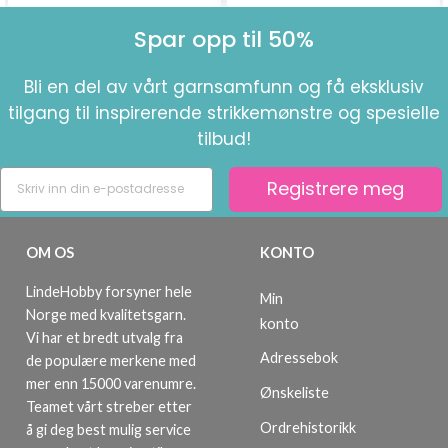
Spar opp til 50%
Bli en del av vårt garnsamfunn og få eksklusiv
tilgang til inspirerende strikkemønstre og spesielle
tilbud!
Registrere meg
OM OS
KONTO
LindeHobby forsyner hele
Min
Norge med kvalitetsgarn.
konto
Vi har et bredt utvalg fra
Adressebok
de populære merkene med
mer enn 15000 varenumre.
Ønskeliste
Teamet vårt streber etter
Ordrehistorikk
å gi deg best mulig service