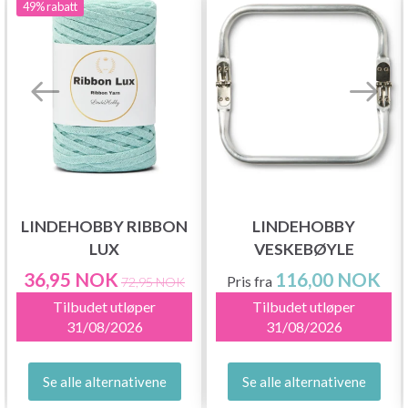
49%
rabatt
LINDEHOBBY RIBBON
LINDEHOBBY
LUX
VESKEBØYLE
36,95 NOK
116,00 NOK
Pris fra
72,95 NOK
Tilbudet utløper
Tilbudet utløper
31/08/2026
31/08/2026
Se alle alternativene
Se alle alternativene