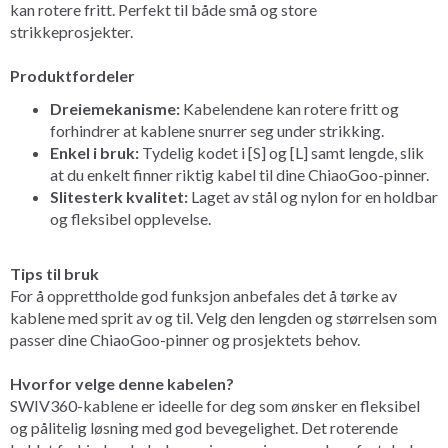
kan rotere fritt. Perfekt til både små og store
strikkeprosjekter.
Produktfordeler
Dreiemekanisme:
Kabelendene kan rotere fritt og
forhindrer at kablene snurrer seg under strikking.
Enkel i bruk:
Tydelig kodet i [S] og [L] samt lengde, slik
at du enkelt finner riktig kabel til dine ChiaoGoo-pinner.
Slitesterk kvalitet:
Laget av stål og nylon for en holdbar
og fleksibel opplevelse.
Tips til bruk
For å opprettholde god funksjon anbefales det å tørke av
kablene med sprit av og til. Velg den lengden og størrelsen som
passer dine ChiaoGoo-pinner og prosjektets behov.
Hvorfor velge denne kabelen?
SWIV360-kablene er ideelle for deg som ønsker en fleksibel
og pålitelig løsning med god bevegelighet. Det roterende