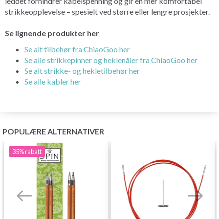
leddet forhindrer kabelspenning og gir en mer komfortabel
strikkeopplevelse – spesielt ved større eller lengre prosjekter.
Se lignende produkter her
Se alt tilbehør fra ChiaoGoo her
Se alle strikkepinner og heklenåler fra ChiaoGoo her
Se alt strikke- og hekletilbehør her
Se alle kabler her
POPULÆRE ALTERNATIVER
35%
rabatt