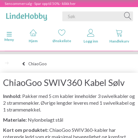
Sensommersalg - Spar opp til 50% - klikk her
Veksle navigasjon
Meny
Hjem
Ønskeliste
Logg inn
Handlekurv
ChiaoGoo
ChiaoGoo SWIV360 Kabel Sølv
Innhold:
Pakker med 5 cm kabler inneholder 3 swivelkabler og
2 strammenøkler. Øvrige lengder leveres med 1 swivelkabel og
1 strammenøkkel.
Materiale:
Nylonbelagt stål
Kort om produktet:
ChiaoGoo SWIV360-kabler har
roterende ledd som gir maksimal bevegelighet og komfort