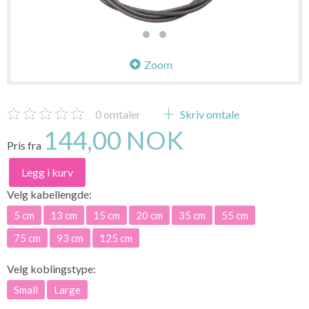
Zoom
0
omtaler
Skriv omtale
144,00 NOK
Pris fra
Legg i kurv
Velg
kabellengde:
5 cm
13 cm
15 cm
20 cm
35 cm
55 cm
75 cm
93 cm
125 cm
Velg
koblingstype:
Small
Large