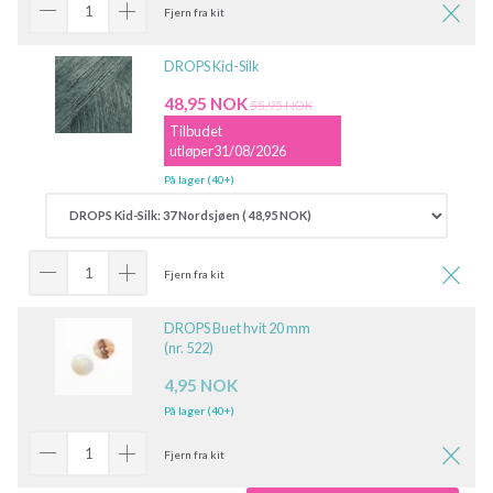
Fjern fra kit
DROPS Kid-Silk
48,95 NOK
55,95 NOK
Tilbudet
utløper31/08/2026
På lager (40+)
Fjern fra kit
DROPS Buet hvit 20 mm
(nr. 522)
4,95 NOK
På lager (40+)
Fjern fra kit