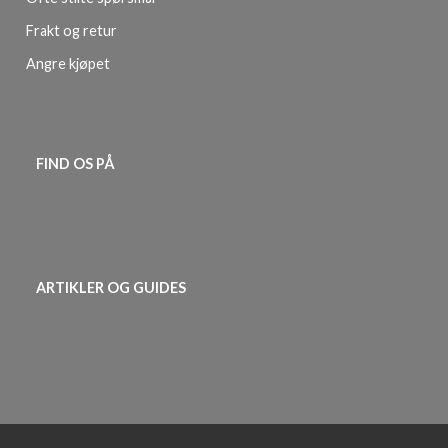
Frakt og retur
Angre kjøpet
FIND OS PÅ
ARTIKLER OG GUIDES