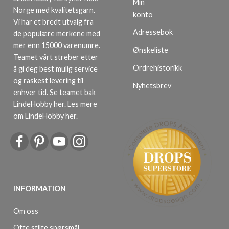
Min
Norge med kvalitetsgarn.
konto
Vi har et bredt utvalg fra
Adressebok
de populære merkene med
mer enn 15000 varenumre.
Ønskeliste
Teamet vårt streber etter
Ordrehistorikk
å gi deg best mulig service
og raskest levering til
Nyhetsbrev
enhver tid. Se teamet bak
LindeHobby her.
Les mere
om LindeHobby her
.
INFORMATION
Om oss
Ofte stilte spørsmål