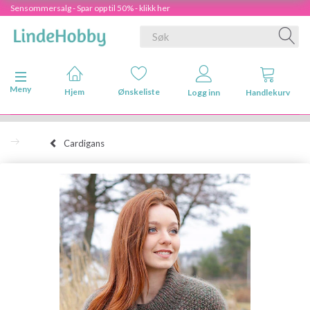
Sensommersalg - Spar opp til 50% - klikk her
Veksle navigasjon
Meny
Hjem
Ønskeliste
Logg inn
Handlekurv
Cardigans