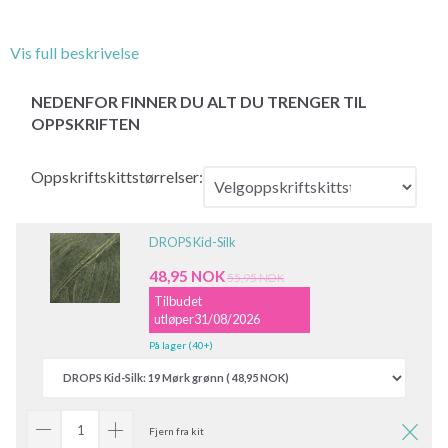
Vis full beskrivelse
NEDENFOR FINNER DU ALT DU TRENGER TIL
OPPSKRIFTEN
Oppskriftskittstørrelser:
DROPS Kid-Silk
48,95 NOK
55,95 NOK
Tilbudet
utløper31/08/2026
På lager (40+)
Fjern fra kit