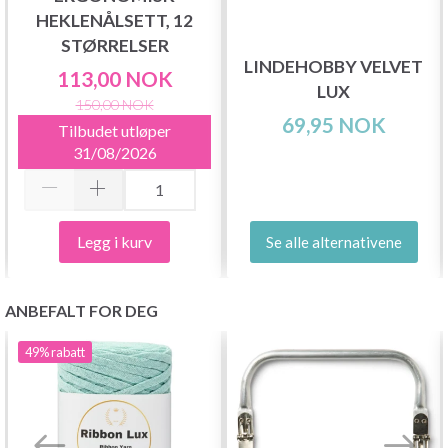
HEKLENÅLSETT, 12
STØRRELSER
LINDEHOBBY VELVET
113,00 NOK
LUX
150,00 NOK
69,95 NOK
Tilbudet utløper
31/08/2026
Legg i kurv
Se alle alternativene
ANBEFALT FOR DEG
49%
rabatt