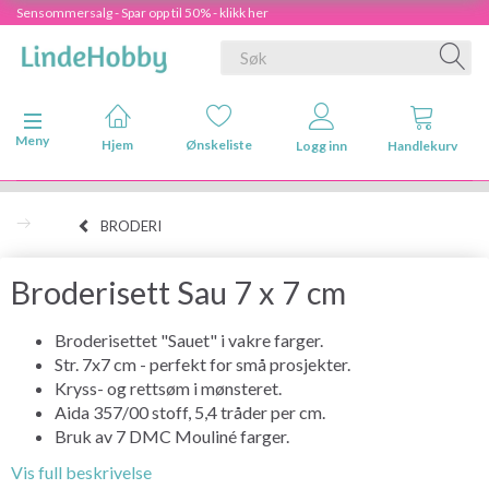
Sensommersalg - Spar opp til 50% - klikk her
Veksle navigasjon
Meny
Hjem
Ønskeliste
Logg inn
Handlekurv
BRODERI
Broderisett Sau 7 x 7 cm
Broderisettet "Sauet" i vakre farger.
Str. 7x7 cm - perfekt for små prosjekter.
Kryss- og rettsøm i mønsteret.
Aida 357/00 stoff, 5,4 tråder per cm.
Bruk av 7 DMC Mouliné farger.
Vis full beskrivelse