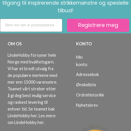
tilgang til inspirerende strikkemønstre og spesielle
tilbud!
Registrere meg
OM OS
KONTO
LindeHobby forsyner hele
Min
Norge med kvalitetsgarn.
konto
Vi har et bredt utvalg fra
Adressebok
de populære merkene med
mer enn 15000 varenumre.
Ønskeliste
Teamet vårt streber etter
Ordrehistorikk
å gi deg best mulig service
og raskest levering til
Nyhetsbrev
enhver tid. Se teamet bak
LindeHobby her.
Les mere
om LindeHobby her
.