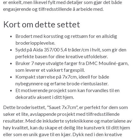
er enkelt, men likevel fylt med detaljer som gjør det både
engasjerende og tilfredsstillende å arbeide med.
Kort om dette settet
Brodert med korssting og rettsøm for en allsidig
broderiopplevelse.
Sydd på Aida 357/00 5,4 tråder/cm i hvit, som gir den
perfekte basen for dine kreative utfoldelser.
Bruker 7 nøye utvalgte farger fra DMC Mouliné-garn,
som leverer et vakkert fargespill.
Kompakt størrelse på 7x7cm, ideell for både
nybegynnere og erfarne brode-rientusiaster.
Et motiverende prosjekt som kan forvandles til en
dekorativ aksent i ditt hjem.
Dette broderisettet, "Sauet 7x7cm", er perfekt for dem som
søker et lite, avslappende prosjekt med tilfredsstillende
resultater. Med de inkluderte syteknikkene og materialene av
høy kvalitet, kan du skape et deilig lite kunstverk til ditt hjem
eller som en unik gave til en kjær. Dykk ned i den kreative