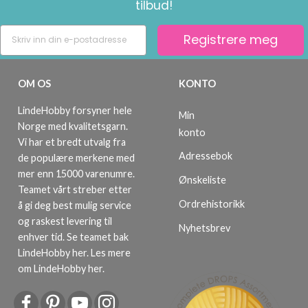
tilbud!
Registrere meg
OM OS
KONTO
LindeHobby forsyner hele
Min
Norge med kvalitetsgarn.
konto
Vi har et bredt utvalg fra
Adressebok
de populære merkene med
mer enn 15000 varenumre.
Ønskeliste
Teamet vårt streber etter
Ordrehistorikk
å gi deg best mulig service
og raskest levering til
Nyhetsbrev
enhver tid. Se teamet bak
LindeHobby her.
Les mere
om LindeHobby her
.