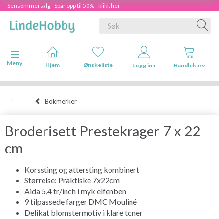
Sensommersalg - Spar opp til 50% - klikk her
Veksle navigasjon
Meny
Hjem
Ønskeliste
Logg inn
Handlekurv
Bokmerker
Broderisett Prestekrager 7 x 22
cm
Korssting og attersting kombinert
Størrelse: Praktiske 7x22cm
Aida 5,4 tr/inch i myk elfenben
9 tilpassede farger DMC Mouliné
Delikat blomstermotiv i klare toner