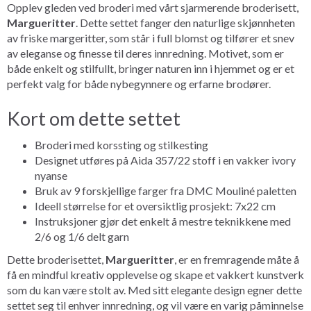
Opplev gleden ved broderi med vårt sjarmerende broderisett,
Margueritter
. Dette settet fanger den naturlige skjønnheten
av friske margeritter, som står i full blomst og tilfører et snev
av eleganse og finesse til deres innredning. Motivet, som er
både enkelt og stilfullt, bringer naturen inn i hjemmet og er et
perfekt valg for både nybegynnere og erfarne brodører.
Kort om dette settet
Broderi med korssting og stilkesting
Designet utføres på Aida 357/22 stoff i en vakker ivory
nyanse
Bruk av 9 forskjellige farger fra DMC Mouliné paletten
Ideell størrelse for et oversiktlig prosjekt: 7x22 cm
Instruksjoner gjør det enkelt å mestre teknikkene med
2/6 og 1/6 delt garn
Dette broderisettet,
Margueritter
, er en fremragende måte å
få en mindful kreativ opplevelse og skape et vakkert kunstverk
som du kan være stolt av. Med sitt elegante design egner dette
settet seg til enhver innredning, og vil være en varig påminnelse