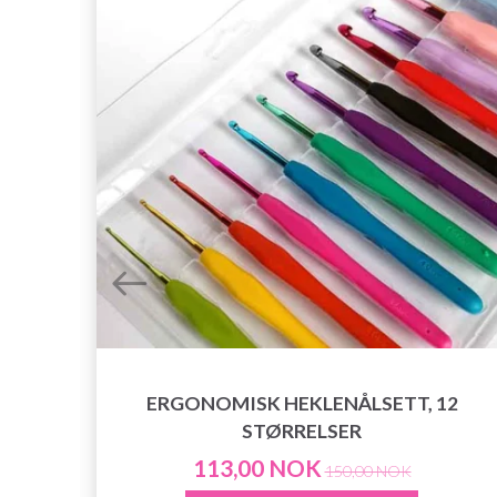
 (6
ERGONOMISK HEKLENÅLSETT, 12
STØRRELSER
113,00 NOK
150,00 NOK