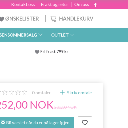
Kontakt oss
Frakt og retur
Om oss
HANDLEKURV
ØNSKELISTER
SENSOMMERSALG
OUTLET
Fri frakt 799 kr
0
omtaler
Skriv omtale
252,00 NOK
280,00 NOK
Bli varslet når du er på lager igjen