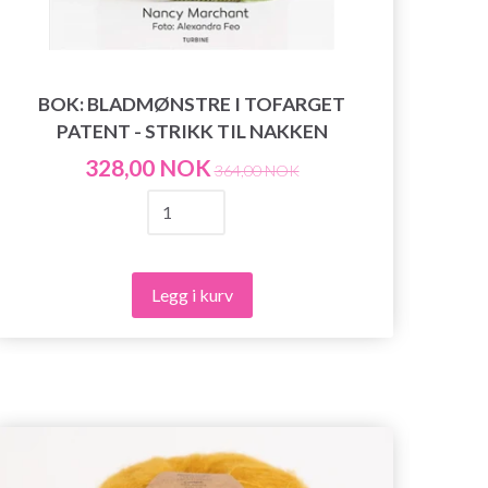
BOK: BLADMØNSTRE I TOFARGET
BO
PATENT - STRIKK TIL NAKKEN
328,00 NOK
364,00 NOK
Legg i kurv