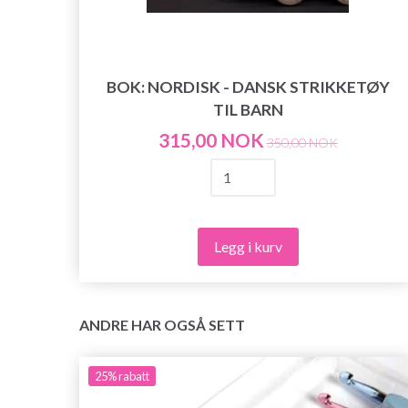
70
BOK: NORDISK - DANSK STRIKKETØY
TIL BARN
315,00 NOK
350,00 NOK
Legg i kurv
ANDRE HAR OGSÅ SETT
25%
rabatt