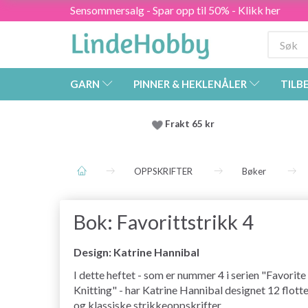
Sensommersalg - Spar opp til 50% - Klikk her
GARN
PINNER & HEKLENÅLER
TILB
Frakt 65 kr
OPPSKRIFTER
Bøker
Bok: Favorittstrikk 4
Design: Katrine Hannibal
I dette heftet - som er nummer 4 i serien "Favorite
Knitting" - har Katrine Hannibal designet 12 flott
og klassiske strikkeoppskrifter.