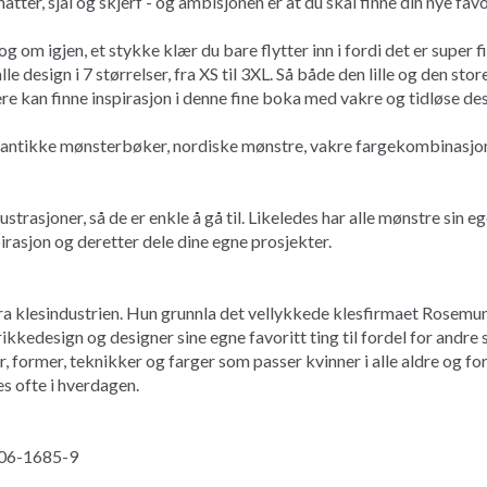
hatter, sjal og skjerf - og ambisjonen er at du skal finne din nye fav
om igjen, et stykke klær du bare flytter inn i fordi det er super fin
le design i 7 størrelser, fra XS til 3XL. Så både den lille og den sto
e kan finne inspirasjon i denne fine boka med vakre og tidløse des
 antikke mønsterbøker, nordiske mønstre, vakre fargekombinasjoner, 
lustrasjoner, så de er enkle å gå til. Likeledes har alle mønstre sin e
irasjon og deretter dele dine egne prosjekter.
ra klesindustrien. Hun grunnla det vellykkede klesfirmaet Rosemunde
kkedesign og designer sine egne favoritt ting til fordel for andre 
ur, former, teknikker og farger som passer kvinner i alle aldre og
s ofte i hverdagen.
-406-1685-9