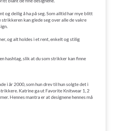
oritt blant de fine designene.
t og deilig å ha på seg. Som alltid har mye blitt
re strikkeren kan glede seg over alle de vakre
ign.
og alt holdes i et rent, enkelt og stilig
gen hashtag, slik at du som strikker kan finne
 i år 2000, som hun drev til hun solgte det i
strikkere. Katrine ga ut Favorite Knitwear 1, 2
 former. Hennes mantra er at designene hennes må