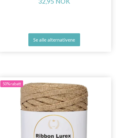
32,95 NOK
Se alle alternativene
50%
rabatt