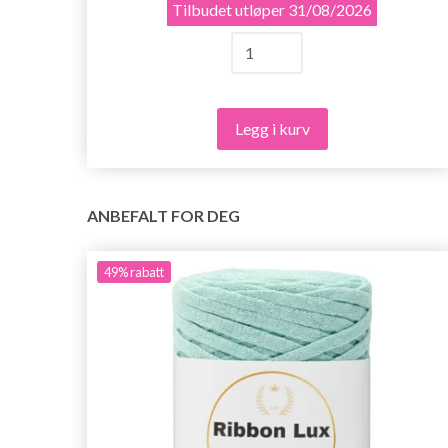
Tilbudet utløper
31/08/2026
Legg i kurv
ANBEFALT FOR DEG
49%
rabatt