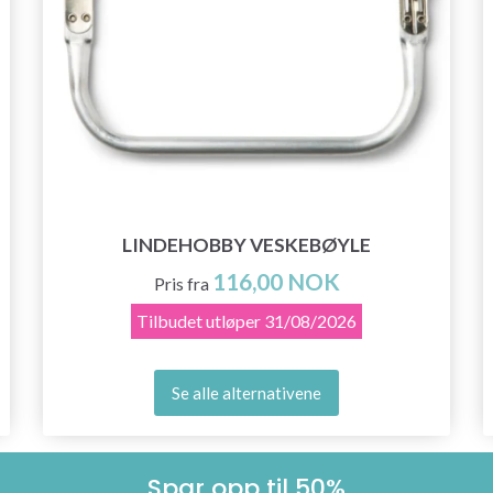
LINDEHOBBY VESKEBØYLE
116,00 NOK
Pris fra
Tilbudet utløper
31/08/2026
Se alle alternativene
Spar opp til 50%