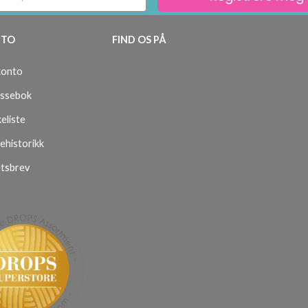
TO
FIND OS PÅ
konto
ssebok
eliste
ehistorikk
tsbrev