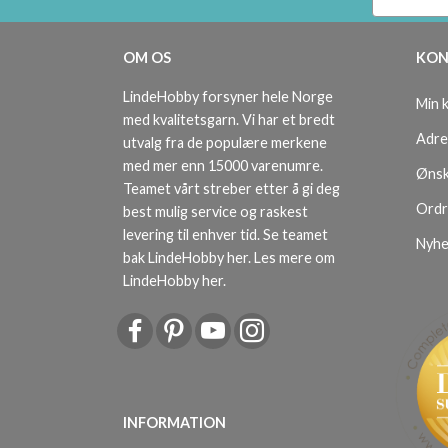
OM OS
KON
LindeHobby forsyner hele Norge
Min 
med kvalitetsgarn. Vi har et bredt
Adre
utvalg fra de populære merkene
med mer enn 15000 varenumre.
Ønsk
Teamet vårt streber etter å gi deg
Ordr
best mulig service og raskest
levering til enhver tid. Se teamet
Nyhe
bak LindeHobby her.
Les mere om
LindeHobby her
.
INFORMATION