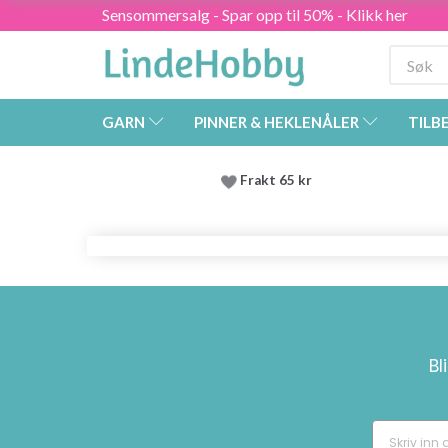
Sensommersalg - Spar opp til 50% - Klikk her
GARN
PINNER & HEKLENÅLER
TILB
Frakt 65 kr
Bl