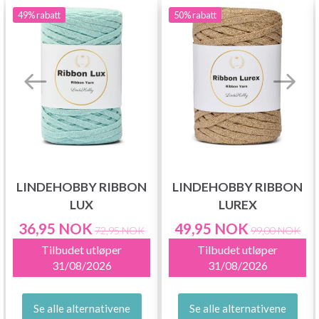
49%
rabatt
50%
rabatt
LINDEHOBBY RIBBON
LINDEHOBBY RIBBON
LUX
LUREX
36,95 NOK
49,95 NOK
72,95 NOK
99,00 NOK
Tilbudet utløper
Tilbudet utløper
31/08/2026
31/08/2026
Se alle alternativene
Se alle alternativene