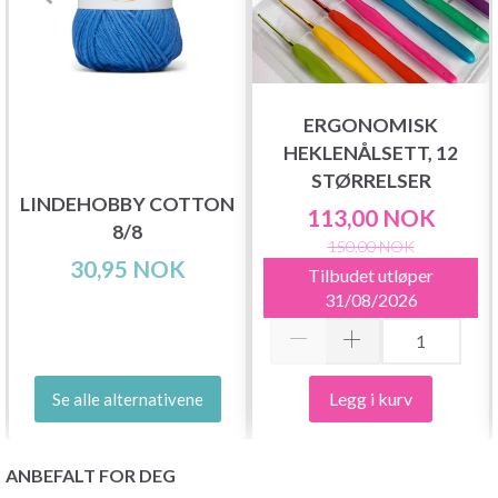
ERGONOMISK
HEKLENÅLSETT, 12
STØRRELSER
LINDEHOBBY COTTON
113,00 NOK
8/8
150,00 NOK
30,95 NOK
Tilbudet utløper
31/08/2026
Legg i kurv
Se alle alternativene
ANBEFALT FOR DEG