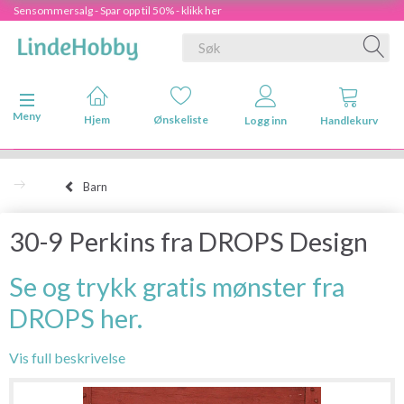
Sensommersalg - Spar opp til 50% - klikk her
Veksle navigasjon
Meny
Hjem
Ønskeliste
Logg inn
Handlekurv
Barn
30-9 Perkins fra DROPS Design
Se og trykk gratis mønster fra
DROPS her.
Vis full beskrivelse