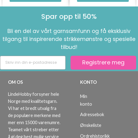
Spar opp til 50%
Bli en del av vårt garnsamfunn og få eksklusiv
tilgang til inspirerende strikkemønstre og spesielle
tilbud!
Registrere meg
OM OS
KONTO
LindeHobby forsyner hele
Min
Norge med kvalitetsgarn.
konto
Vi har et bredt utvalg fra
Adressebok
de populære merkene med
mer enn 15000 varenumre.
Ønskeliste
Teamet vårt streber etter
Ordrehistorikk
å gi deg best mulig service