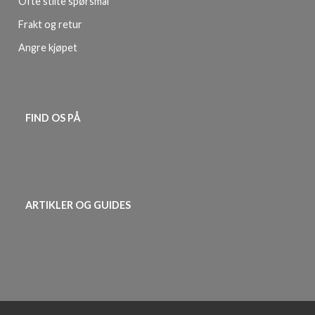
Ofte stilte spørsmål
Frakt og retur
Angre kjøpet
FIND OS PÅ
ARTIKLER OG GUIDES