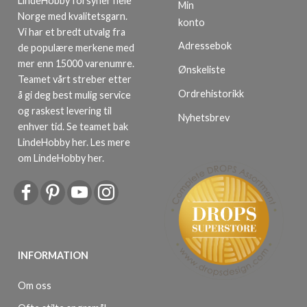
LindeHobby forsyner hele
Min
Norge med kvalitetsgarn.
konto
Vi har et bredt utvalg fra
Adressebok
de populære merkene med
mer enn 15000 varenumre.
Ønskeliste
Teamet vårt streber etter
Ordrehistorikk
å gi deg best mulig service
og raskest levering til
Nyhetsbrev
enhver tid. Se teamet bak
LindeHobby her.
Les mere
om LindeHobby her
.
INFORMATION
Om oss