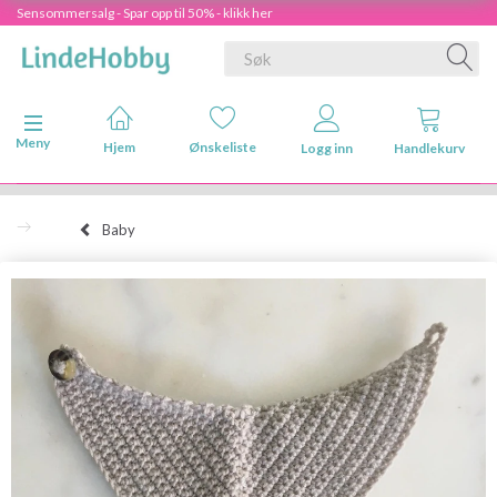
Sensommersalg - Spar opp til 50% - klikk her
Veksle navigasjon
Meny
Hjem
Ønskeliste
Logg inn
Handlekurv
Baby