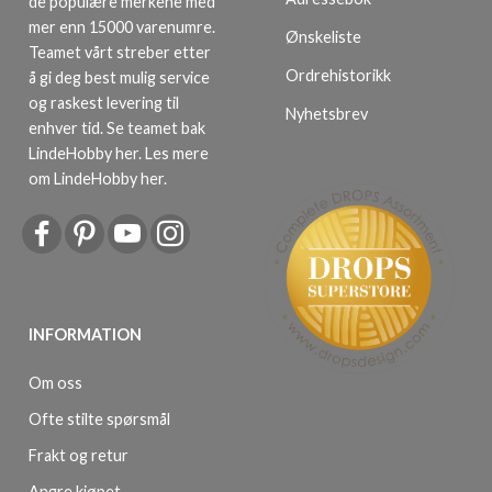
de populære merkene med
mer enn 15000 varenumre.
Ønskeliste
Teamet vårt streber etter
Ordrehistorikk
å gi deg best mulig service
og raskest levering til
Nyhetsbrev
enhver tid. Se teamet bak
LindeHobby her.
Les mere
om LindeHobby her
.
INFORMATION
Om oss
Ofte stilte spørsmål
Frakt og retur
Angre kjøpet