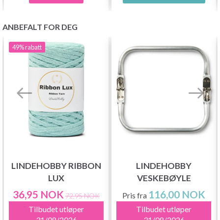
ANBEFALT FOR DEG
49%
rabatt
LINDEHOBBY RIBBON
LINDEHOBBY
LUX
VESKEBØYLE
36,95 NOK
116,00 NOK
Pris fra
72,95 NOK
Tilbudet utløper
Tilbudet utløper
31/08/2026
31/08/2026