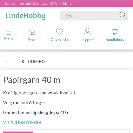
Sensommersalg - Spar opp til 50% - klikk her
Veksle navigasjon
Meny
Hjem
Ønskeliste
Logg inn
Handlekurv
TILBEHØR
Papirgarn 40 m
Kraftig papirgarn i halvmyk kvalitet.
Velg mellom 6 farger.
Garnet har en løpslengde på 40m
Vis full beskrivelse