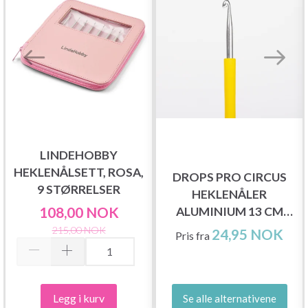
LINDEHOBBY
HEKLENÅLSETT, ROSA,
DROPS PRO CIRCUS
9 STØRRELSER
HEKLENÅLER
108,00 NOK
ALUMINIUM 13 CM
(2.00-12.00 MM)
215,00 NOK
24,95 NOK
Pris fra
Legg i kurv
Se alle alternativene