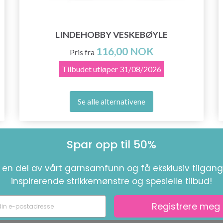
LINDEHOBBY VESKEBØYLE
116,00 NOK
Pris fra
Tilbudet utløper
31/08/2026
Se alle alternativene
Spar opp til 50%
i en del av vårt garnsamfunn og få eksklusiv tilgang 
inspirerende strikkemønstre og spesielle tilbud!
Registrere meg