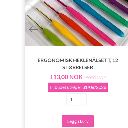
ERGONOMISK HEKLENÅLSETT, 12
STØRRELSER
113,00 NOK
150,00 NOK
Tilbudet utløper
31/08/2026
Legg i kurv