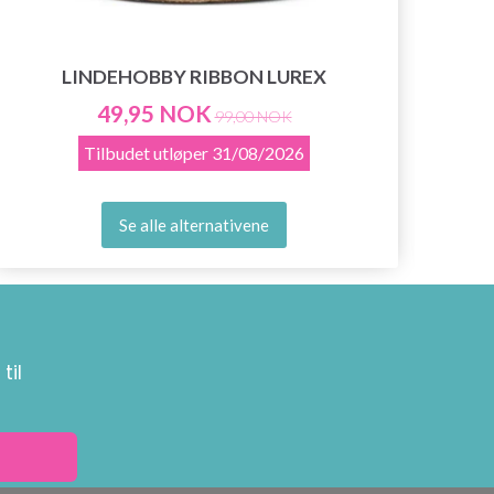
LINDEHOBBY RIBBON LUREX
49,95 NOK
99,00 NOK
Tilbudet utløper
31/08/2026
Se alle alternativene
til