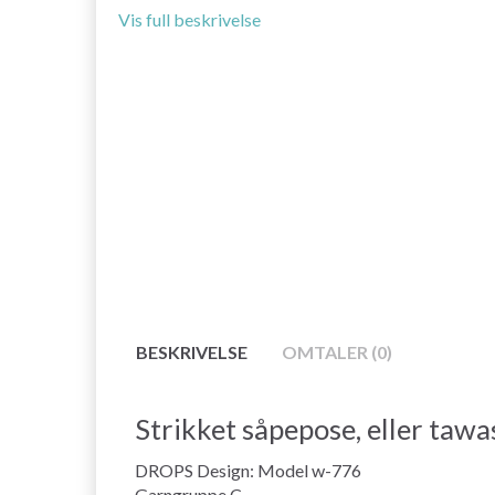
Vis full beskrivelse
BESKRIVELSE
OMTALER (0)
Strikket såpepose, eller tawa
DROPS Design: Model w-776
Garngruppe C