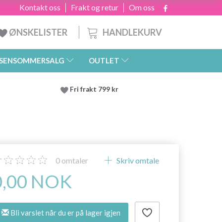
Kontakt oss
Frakt og retur
Om oss
HANDLEKURV
ØNSKELISTER
SENSOMMERSALG
OUTLET
Fri frakt 799 kr
0
omtaler
Skriv omtale
0,00 NOK
Bli varslet når du er på lager igjen