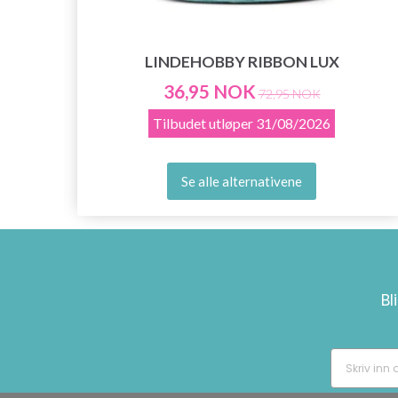
LINDEHOBBY RIBBON LUX
36,95 NOK
72,95 NOK
Tilbudet utløper
31/08/2026
Se alle alternativene
Bl