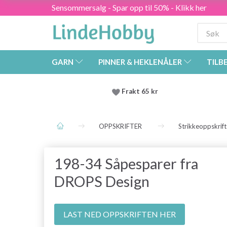
Sensommersalg - Spar opp til 50% - Klikk her
GARN
PINNER & HEKLENÅLER
TILB
Frakt 65 kr
OPPSKRIFTER
Strikkeoppskrift
198-34 Såpesparer fra
DROPS Design
LAST NED OPPSKRIFTEN HER