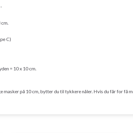
--
 cm.
ppe C)
yden = 10 x 10 cm.
ge masker på 10 cm, bytter du til tykkere nåler. Hvis du får for få m