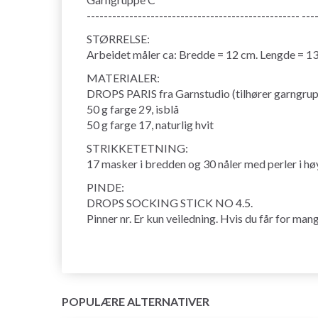
-------------------------------------------------- ---
STØRRELSE:
Arbeidet måler ca: Bredde = 12 cm. Lengde = 13
MATERIALER:
DROPS PARIS fra Garnstudio (tilhører garngru
50 g farge 29, isblå
50 g farge 17, naturlig hvit
STRIKKETETNING:
17 masker i bredden og 30 nåler med perler i hø
PINDE:
DROPS SOCKING STICK NO 4.5.
Pinner nr. Er kun veiledning. Hvis du får for man
POPULÆRE ALTERNATIVER