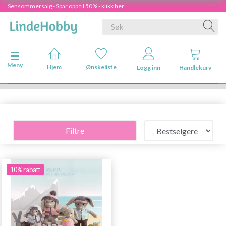
Sensommersalg - Spar opp til 50% - klikk her
Veksle navigasjon
Meny
Hjem
Ønskeliste
Logg inn
Handlekurv
Filtre
10% rabatt