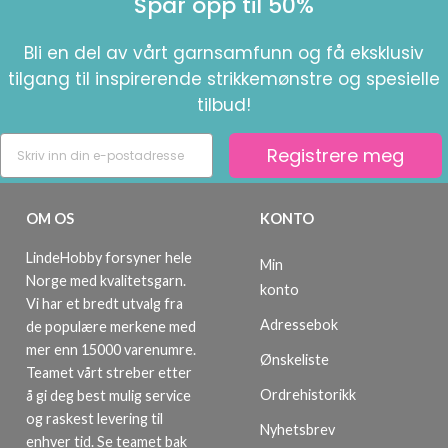
Spar opp til 50%
Bli en del av vårt garnsamfunn og få eksklusiv
tilgang til inspirerende strikkemønstre og spesielle
tilbud!
Registrere meg
OM OS
KONTO
LindeHobby forsyner hele
Min
Norge med kvalitetsgarn.
konto
Vi har et bredt utvalg fra
Adressebok
de populære merkene med
mer enn 15000 varenumre.
Ønskeliste
Teamet vårt streber etter
Ordrehistorikk
å gi deg best mulig service
og raskest levering til
Nyhetsbrev
enhver tid. Se teamet bak