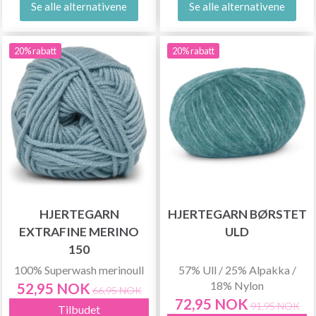
Se alle alternativene
Se alle alternativene
20% rabatt
20% rabatt
HJERTEGARN
HJERTEGARN BØRSTET
EXTRAFINE MERINO
ULD
150
100% Superwash merinoull
57% Ull / 25% Alpakka /
18% Nylon
52,95 NOK
66,95 NOK
72,95 NOK
91,95 NOK
Tilbudet