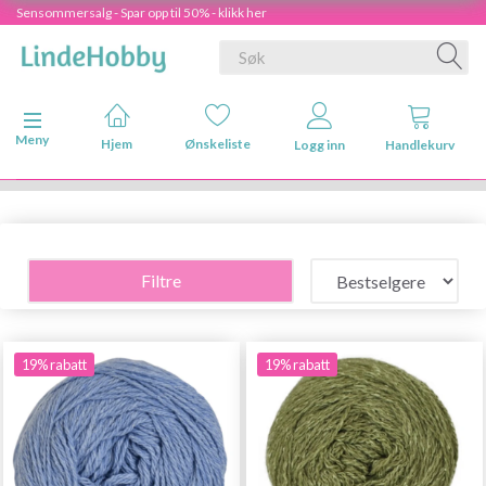
Sensommersalg - Spar opp til 50% - klikk her
Veksle navigasjon
Meny
Hjem
Ønskeliste
Logg inn
Handlekurv
Filtre
19% rabatt
19% rabatt