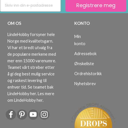
Registrere meg
OM OS
KONTO
LindeHobby forsyner hele
Min
Norge med kvalitetsgarn.
konto
Vi har et bredt utvalg fra
Adressebok
de populære merkene med
mer enn 15000 varenumre.
Ønskeliste
Teamet vårt streber etter
Ordrehistorikk
å gi deg best mulig service
og raskest levering til
Nyhetsbrev
enhver tid. Se teamet bak
LindeHobby her.
Les mere
om LindeHobby her
.