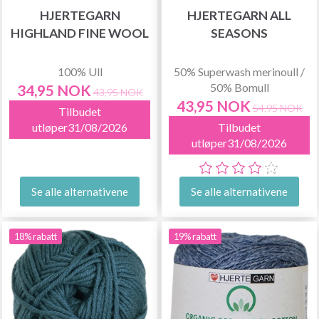
HJERTEGARN
HJERTEGARN ALL
HIGHLAND FINE WOOL
SEASONS
100% Ull
50% Superwash merinoull /
50% Bomull
34,95 NOK
43,95 NOK
43,95 NOK
54,95 NOK
Tilbudet
utløper31/08/2026
Tilbudet
utløper31/08/2026
Se alle alternativene
Se alle alternativene
18% rabatt
19% rabatt