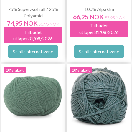
75% Superwash ull / 25%
100% Alpakka
Polyamid
66,95 NOK
82,95 NOK
74,95 NOK
93,95 NOK
Tilbudet
Tilbudet
utløper31/08/2026
utløper31/08/2026
Se alle alternativene
Se alle alternativene
20% rabatt
20% rabatt