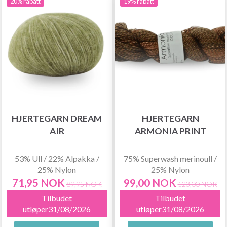
20% rabatt
19% rabatt
HJERTEGARN DREAM
HJERTEGARN
AIR
ARMONIA PRINT
53% Ull / 22% Alpakka /
75% Superwash merinoull /
25% Nylon
25% Nylon
71,95 NOK
99,00 NOK
89,95 NOK
123,00 NOK
Tilbudet
Tilbudet
utløper31/08/2026
utløper31/08/2026