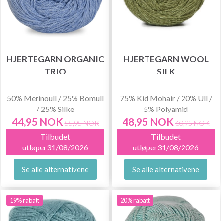
HJERTEGARN ORGANIC
HJERTEGARN WOOL
TRIO
SILK
50% Merinoull / 25% Bomull
75% Kid Mohair / 20% Ull /
/ 25% Silke
5% Polyamid
44,95 NOK
48,95 NOK
55,95 NOK
60,95 NOK
Tilbudet
Tilbudet
utløper31/08/2026
utløper31/08/2026
Se alle alternativene
Se alle alternativene
19% rabatt
20% rabatt