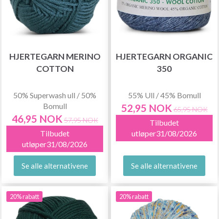
HJERTEGARN MERINO
HJERTEGARN ORGANIC
COTTON
350
50% Superwash ull / 50%
55% Ull / 45% Bomull
Bomull
52,95 NOK
65,95 NOK
46,95 NOK
57,95 NOK
Tilbudet
Tilbudet
utløper31/08/2026
utløper31/08/2026
Se alle alternativene
Se alle alternativene
20% rabatt
20% rabatt