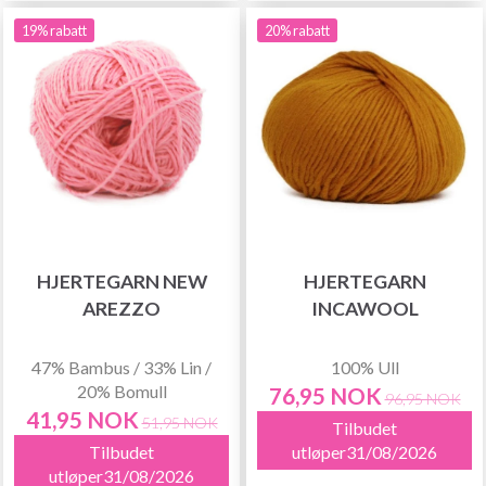
19% rabatt
20% rabatt
HJERTEGARN NEW
HJERTEGARN
AREZZO
INCAWOOL
47% Bambus / 33% Lin /
100% Ull
20% Bomull
76,95 NOK
96,95 NOK
41,95 NOK
51,95 NOK
Tilbudet
Tilbudet
utløper31/08/2026
utløper31/08/2026