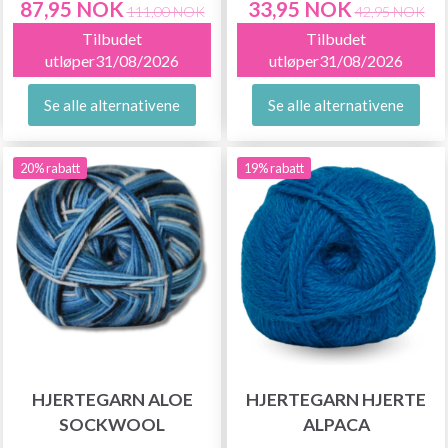
87,95 NOK
33,95 NOK
111,00 NOK
42,95 NOK
Tilbudet
Tilbudet
utløper31/08/2026
utløper31/08/2026
Se alle alternativene
Se alle alternativene
20% rabatt
19% rabatt
HJERTEGARN ALOE
HJERTEGARN HJERTE
SOCKWOOL
ALPACA