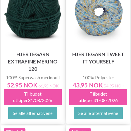
HJERTEGARN
HJERTEGARN TWEET
EXTRAFINE MERINO
IT YOURSELF
120
100% Superwash merinoull
100% Polyester
52,95 NOK
43,95 NOK
66,95 NOK
54,95 NOK
Tilbudet
Tilbudet
utløper31/08/2026
utløper31/08/2026
Se alle alternativene
Se alle alternativene