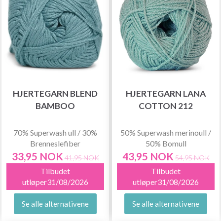
HJERTEGARN BLEND
HJERTEGARN LANA
BAMBOO
COTTON 212
70% Superwash ull / 30%
50% Superwash merinoull /
Brenneslefiber
50% Bomull
33,95 NOK
43,95 NOK
41,95 NOK
54,95 NOK
Tilbudet
Tilbudet
utløper31/08/2026
utløper31/08/2026
Se alle alternativene
Se alle alternativene