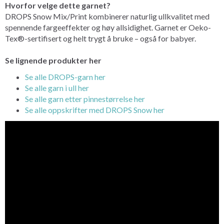
Hvorfor velge dette garnet?
DROPS Snow Mix/Print kombinerer naturlig ullkvalitet med
spennende fargeeffekter og høy allsidighet. Garnet er Oeko-
Tex®-sertifisert og helt trygt å bruke – også for babyer.
Se lignende produkter her
Se alle DROPS-garn her
Se alle garn i ull her
Se alle garn etter pinnestørrelse her
Se alle oppskrifter med DROPS Snow her