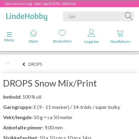
Sensommersalg - Spar opp til 50% - klikk her
Veksle navigasjon
Meny
Hjem
Ønskeliste
Logg inn
Handlekurv
DROPS
DROPS Snow Mix/Print
Innhold:
100 % ull
Garngruppe:
E (9 - 11 masker) / 14-tråds / super bulky
Vekt/lengde:
50 g = ca 50 meter
Anbefalte pinner:
9.00 mm
Strikkefasthet:
10 x 10 cm = 10 m x 14 p