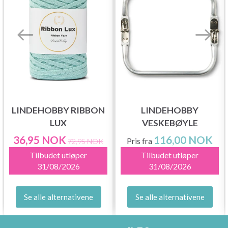
LINDEHOBBY RIBBON
LINDEHOBBY
LUX
VESKEBØYLE
36,95 NOK
116,00 NOK
Pris fra
72,95 NOK
Tilbudet utløper
Tilbudet utløper
31/08/2026
31/08/2026
Se alle alternativene
Se alle alternativene