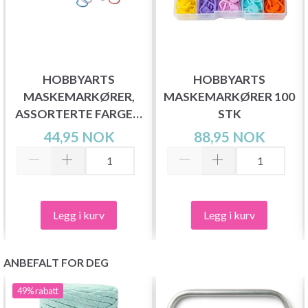
HOBBYARTS
HOBBYARTS
MASKEMARKØRER,
MASKEMARKØRER 100
ASSORTERTE FARGER,
STK
25 STK.
44,95 NOK
88,95 NOK
Legg i kurv
Legg i kurv
ANBEFALT FOR DEG
49%
rabatt