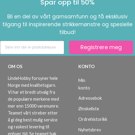
Spar opp til 50%
Bli en del av vårt garnsamfunn og få eksklusiv
tilgang til inspirerende strikkemønstre og spesielle
tilbud!
Registrere meg
OM OS
KONTO
LindeHobby forsyner hele
Min
Norge med kvalitetsgarn.
konto
Vi har et bredt utvalg fra
Adressebok
de populære merkene med
mer enn 15000 varenumre.
Ønskeliste
Teamet vårt streber etter
Ordrehistorikk
å gi deg best mulig service
og raskest levering til
Nyhetsbrev
enhver tid. Se teamet bak