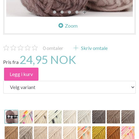
Zoom
0
omtaler
Skriv omtale
24,95 NOK
Pris fra
Legg i kurv