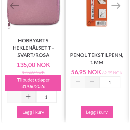
HOBBYARTS
HEKLENÅLSETT -
SVART/ROSA
PENOL TEKSTILPENN,
1 MM
135,00 NOK
56,95 NOK
179,00 NOK
62,95 NOK
Tilbudet utløper
31/08/2026
Legg i kurv
Legg i kurv