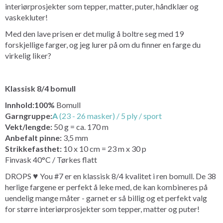
interiørprosjekter som tepper, matter, puter, håndklær og
vaskekluter!
Med den lave prisen er det mulig å boltre seg med 19
forskjellige farger, og jeg lurer på om du finner en farge du
virkelig liker?
Klassisk 8/4 bomull
Innhold:100%
Bomull
Garngruppe:
A
(23 - 26 masker) / 5 ply / sport
Vekt/lengde:
50 g = ca. 170 m
Anbefalt
pinne:
3,5 mm
Strikkefasthet:
10 x 10 cm = 23 m x 30 p
Finvask 40°C / Tørkes flatt
DROPS ♥ You #7 er en klassisk 8/4 kvalitet i ren bomull. De 38
herlige fargene er perfekt å leke med, de kan kombineres på
uendelig mange måter - garnet er så billig og et perfekt valg
for større interiørprosjekter som tepper, matter og puter!