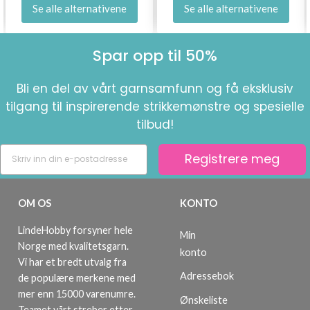
Se alle alternativene
Se alle alternativene
Spar opp til 50%
Bli en del av vårt garnsamfunn og få eksklusiv
tilgang til inspirerende strikkemønstre og spesielle
tilbud!
Registrere meg
OM OS
KONTO
LindeHobby forsyner hele
Min
Norge med kvalitetsgarn.
konto
Vi har et bredt utvalg fra
Adressebok
de populære merkene med
mer enn 15000 varenumre.
Ønskeliste
Teamet vårt streber etter