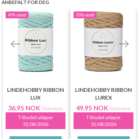
ANBEFALT FOR DEG
49%
rabatt
50%
rabatt
LINDEHOBBY RIBBON
LINDEHOBBY RIBBON
LUX
LUREX
36,95 NOK
49,95 NOK
72,95 NOK
99,00 NOK
Tilbudet utløper
Tilbudet utløper
31/08/2026
31/08/2026