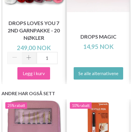
DROPS LOVES YOU 7
2ND GARNPAKKE - 20
DROPS MAGIC
NØKLER
14,95 NOK
249,00 NOK
Legg i kurv
Se alle alternativene
ANDRE HAR OGSÅ SETT
25%
rabatt
10%
rabatt