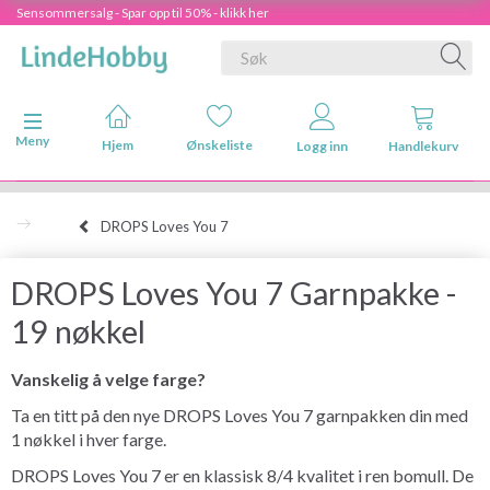
Sensommersalg - Spar opp til 50% - klikk her
Veksle navigasjon
Meny
Hjem
Ønskeliste
Logg inn
Handlekurv
DROPS Loves You 7
DROPS Loves You 7 Garnpakke -
19 nøkkel
Vanskelig å velge farge?
Ta en titt på den nye DROPS Loves You 7 garnpakken din med
1 nøkkel i hver farge.
DROPS Loves You 7 er en klassisk 8/4 kvalitet i ren bomull. De