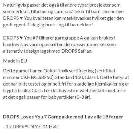
Naturligvis passer det også til andre typer prosjekter som
sommerklær, tilbehør og søte, små leker til barn. Denne nye
DROPS ♥ You kvaliteten kan maskinvaskes hvilket gjør den
godt egnet til daglig bruk - og til barneklær!
DROPS ♥ You #7 tilhører garngruppe A og kan brukes i
hundrevis av våre oppskrifter, den passer utmerket som
alternativ i design laget med DROPS Safran.
Made in EU
Dette garnet har en Oeko-Tex® sertifisering (sertifikat
nummer 09.HBG.68250), Standard 100, Class I. Dette betyr at
det har blitt testet og er helt fri for skadelige kjemikalier og er
trygt å bruke. Class I er det høyeste nivået, hvilket innebærer
at det også passer for babyartikler (0-3 år).
DROPS Loves You 7 Garnpakke med 1 av alle 19 farger
- 1 x DROPS DLY7: 01 Hvit